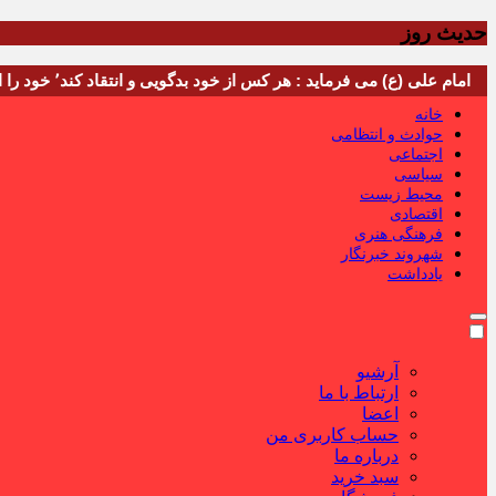
حدیث روز
امام علی (ع) می فرماید : هر کس از خود بدگویی و انتقاد کند٬ خود را اصلاح کرده و هر کس خودستایی نماید٬ پس به تحقیق خویش را تباه نموده است.
خانه
حوادث و انتظامی
اجتماعی
سیاسی
محیط زیست
اقتصادی
فرهنگی هنری
شهروند خبرنگار
یادداشت
آرشیو
ارتباط با ما
اعضا
حساب کاربری من
درباره ما
سبد خرید