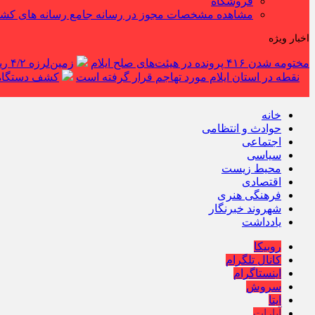
فروشگاه
مشاهده مشخصات مجوز در رسانه جامع رسانه های کش
اخبار ویژه
مختومه شدن ۴۱۶ پرونده در هیئت‌های صلح ایلام
زمین‌لرزه ۴/۲ ریشتری دره شهر را لرزاند
نقطه در استان ایلام مورد تهاجم قرار گرفته است
کشف دستگاه ف
خانه
حوادث و انتظامی
اجتماعی
سیاسی
محیط زیست
اقتصادی
فرهنگی هنری
شهروند خبرنگار
یادداشت
روبیکا
کانال تلگرام
اینستاگرام
سروش
ایتا
آپارات