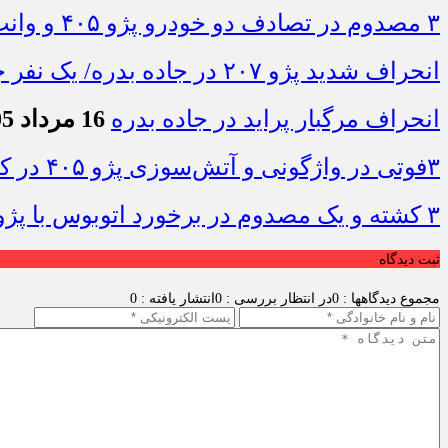
۳ مصدوم در تصادف دو خودرو پژو ۴۰۵ و وانت در محور دهلران-مهران
انحراف شدید پژو ۲۰۷ در جاده بدره/ یک نفر جان باخت
انحراف مرگبار پراید در جاده بدره
16 مرداد 1405 - 10:19
۳فوتی در واژگونی و آتش‌سوزی پژو ۴۰۵ در کمربندی شرقی ایلام
۳ کشته و یک مصدوم در برخورد اتوبوس با پژو ۴۰۵ در محور دشت‌عباس–دهلران
ثبت دیدگاه
مجموع دیدگاهها : 0
در انتظار بررسی : 0
انتشار یافته : 0