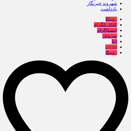
شهروند خبرنگار
یادداشت
روبیکا
کانال تلگرام
اینستاگرام
سروش
ایتا
آپارات
روبیکا