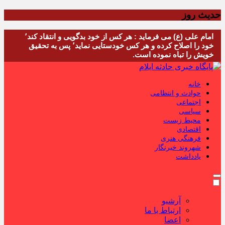
حدیث روز
امام علی (ع) می فرماید : هر کس از خود بدگویی و انتقاد کند٬
خود را اصلاح کرده و هر کس خودستایی نماید٬ پس به تحقیق
خویش را تباه نموده است.
خانه
حوادث و انتظامی
اجتماعی
سیاسی
محیط زیست
اقتصادی
فرهنگی هنری
شهروند خبرنگار
یادداشت
آرشیو
ارتباط با ما
اعضا