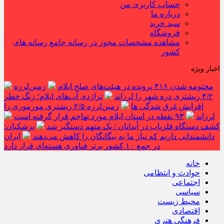
حساب کاربری من
درباره ما
سبد خرید
فروشگاه
مشاهده مشخصات مجوز در رسانه جامع رسانه های
کشور
اخبار ویژه
مختومه شدن ۴۱۶ پرونده در هیئت‌های صلح ایلام
زمین‌لرزه
۴/۲ ریشتری دره شهر را لرزاند
تراژدی آب‌های ایلام؛ زنگ خطر
افزایش غرق شدگی ها
زمین‌لرزه ۲/۵ ریشتری مورموری را
لرزاند
۹۳ نقطه در استان ایلام مورد تهاجم قرار گرفته است
کشف دستگاه فلزیاب در آبدانان / یک متهم دستگیر شد
پزشکیان:
دانشمندانی داریم که نیاز ما به بیگانگان را کاهش می‌دهند
ایران
در جمع ۱۰ کشور برتر فناوری هسته‌ای قرار دارد
خانه
حوادث و انتظامی
اجتماعی
سیاسی
محیط زیست
اقتصادی
فرهنگی هنری