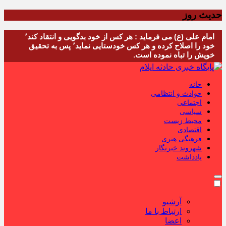
حدیث روز
امام علی (ع) می فرماید : هر کس از خود بدگویی و انتقاد کند٬
خود را اصلاح کرده و هر کس خودستایی نماید٬ پس به تحقیق
خویش را تباه نموده است.
خانه
حوادث و انتظامی
اجتماعی
سیاسی
محیط زیست
اقتصادی
فرهنگی هنری
شهروند خبرنگار
یادداشت
آرشیو
ارتباط با ما
اعضا