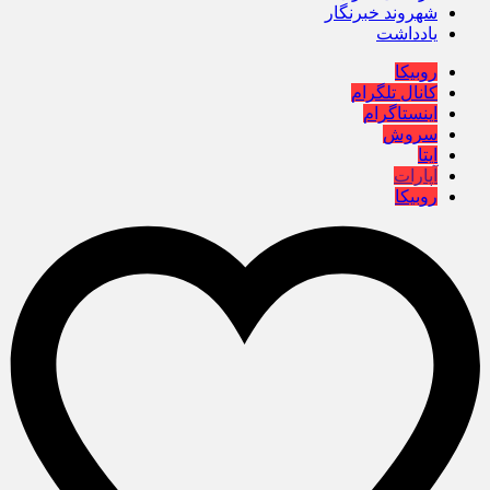
شهروند خبرنگار
یادداشت
روبیکا
کانال تلگرام
اینستاگرام
سروش
ایتا
آپارات
روبیکا