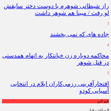
راز شیطانی شوهرم با دوست دختر سابقش
لو رفت / مبینا هم شوهر داشت
3
جاده های که نمی بخشند
4
محاکمه دوباره زن خیانتکار به اتهام همدستی
در قتل شوهر
5
افتخارآفرینی رزمی‌کاران ایلام در انتخابی
آسیایی کودو
تایم لاین
9 ساعت قبل