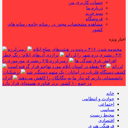
حساب کاربری من
درباره ما
سبد خرید
فروشگاه
مشاهده مشخصات مجوز در رسانه جامع رسانه های
کشور
اخبار ویژه
مختومه شدن ۴۱۶ پرونده در هیئت‌های صلح ایلام
زمین‌لرزه
۴/۲ ریشتری دره شهر را لرزاند
تراژدی آب‌های ایلام؛ زنگ خطر
افزایش غرق شدگی ها
زمین‌لرزه ۲/۵ ریشتری مورموری را
لرزاند
۹۳ نقطه در استان ایلام مورد تهاجم قرار گرفته است
کشف دستگاه فلزیاب در آبدانان / یک متهم دستگیر شد
پزشکیان:
دانشمندانی داریم که نیاز ما به بیگانگان را کاهش می‌دهند
ایران
در جمع ۱۰ کشور برتر فناوری هسته‌ای قرار دارد
خانه
حوادث و انتظامی
اجتماعی
سیاسی
محیط زیست
اقتصادی
فرهنگی هنری