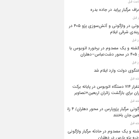
راف مرگبار پراید در جاده بدره
۳فوتی در واژگونی و آتش‌سوزی پژو ۴۰۵ در
بندی شرقی ایلام
 کشته و یک مصدوم در برخورد اتوبوس با
اس–دهلران
گوی دولت وارد ایلام شد
استقرار ۷۱۴ دستگاه اتوبوس در پایانه برکت
ان برای بازگشت زائران اربعین+تصاویر
واژگونی مرگبار پژوپارس در محور دهلران/ ۴ زائر
عین جان باختند
شته و یک مصدوم در حادثه مرگبار واژگونی
رو پژو پارس در دهلران