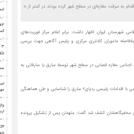
۹ ساعت قبل
فرمانده انتظامی شهرستان ایوان از دستگیری ۲ سارق که اقدام به سرقت مغازه‌ای در سطح شهر کرده بودند در کمتر از ۱۰
انح
۱ روز قبل
کمر
ی شهرستان ایوان اظهار داشت: برابر اعلام مرکز فوریت‌های
۴ روز قبل
شهر بلافاصله ماموران کلانتری مرکزی و پلیس آگاهی جهت بررسی
۳
پژو ۴۰۵ در محور دشت‌عب
۴ روز قبل
اجناس مغازه قصابی در سطح شهر توسط سارق یا سارقانی به
سخن
۱ هفته قبل
فرمانده انتظامی شهرستان ایوان تصریح کرد: ماموران انتظامی با اقدامات پلیسی ردپای۲ سارق را شناسایی و طی هماهنگی
مهر
۱ هفته قبل
ارب
ن در مخفیگاهشان کشف شد گفت: متهمان پس از تشکیل پرونده
۱ هفته قبل
۴ک
خود