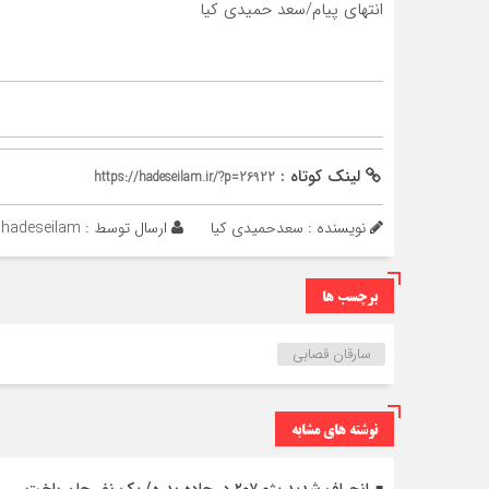
انتهای پیام/سعد حمیدی کیا
لینک کوتاه :
https://hadeseilam.ir/?p=26922
نویسنده : سعدحمیدی کیا
ارسال توسط :
hadeseilam
برچسب ها
سارقان قصابی
نوشته های مشابه
انحراف شدید پژو ۲۰۷ در جاده بدره/ یک نفر جان باخت