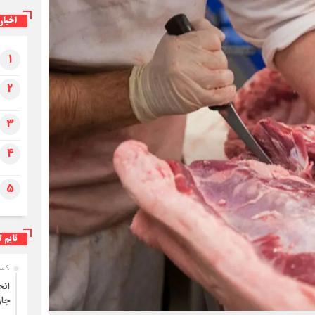
اخبار
۱
۲
۳
۴
۵
تایم ل
۹ ساعت قبل
جا