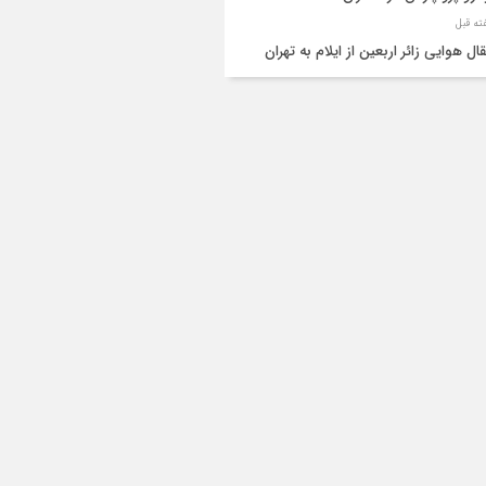
قال هوایی زائر اربعین از ایلام به تهران
۳ فوتی و ۲ مصدوم در تصادف مرگبار در
انان
دف مرگبار پراید و تیبا در محور آبدانان/سه
 جان باختند
انتقال ۱۵ زائر حادثه‌دیده از عراق به مرز مهران/
ده‌باش کامل هلال‌احمر ایلام+عکس
ط مرگبار از پاکت لودر/کارگر سنگ‌شکن زیر
‌های لودر جان باخت
راف به چپ پراید، یک کشته و سه مصدو
ا گذاشت