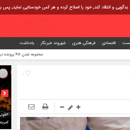
ایی نماید٬ پس به تحقیق خویش را تباه نموده است.
یست
اقتصادی
فرهنگی هنری
شهروند خبرنگار
یادداشت
مختومه شدن ۴۱۶ پرونده در هیئت‌های صلح ایلام
۹
کمربندی ش