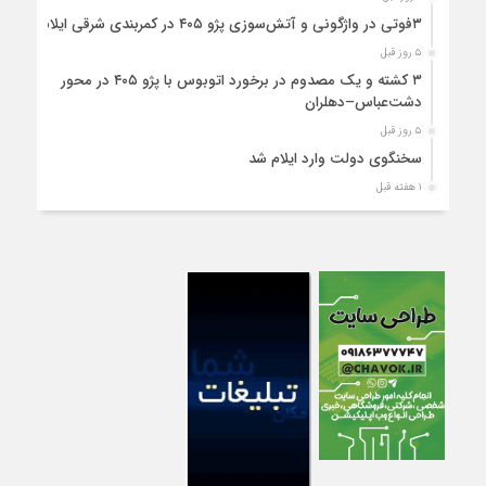
۳فوتی در واژگونی و آتش‌سوزی پژو ۴۰۵ در کمربندی شرقی ایلام
۵ روز قبل
۳ کشته و یک مصدوم در برخورد اتوبوس با پژو ۴۰۵ در محور
دشت‌عباس–دهلران
۵ روز قبل
سخنگوی دولت وارد ایلام شد
۱ هفته قبل
استقرار ۷۱۴ دستگاه اتوبوس در پایانه برکت مهران برای بازگشت
زائران اربعین+تصاویر
۱ هفته قبل
واژگونی مرگبار پژوپارس در محور دهلران/ ۴ زائر اربعین جان باختند
۱ هفته قبل
۴کشته و یک مصدوم در حادثه مرگبار واژگونی خودرو پژو پارس در
دهلران
۱ هفته قبل
انتقال هوایی زائر اربعین از ایلام به تهران
۱ هفته قبل
۳ فوتی و ۲ مصدوم در تصادف مرگبار در آبدانان