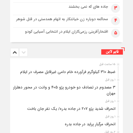
جاده های که نمی بخشند
۳
محاکمه دوباره زن خیانتکار به اتهام همدستی در قتل شوهر
۴
افتخارآفرینی رزمی‌کاران ایلام در انتخابی آسیایی کودو
۵
تایم لاین
۱۵ ساعت قبل
ضبط ۳۱۰ کیلوگرم فرآورده خام دامی غیرقابل مصرف در ایلام
۱ روز قبل
۳ مصدوم در تصادف دو خودرو پژو ۴۰۵ و وانت در محور دهلران-
مهران
۱ روز قبل
انحراف شدید پژو ۲۰۷ در جاده بدره/ یک نفر جان باخت
۱ روز قبل
انحراف مرگبار پراید در جاده بدره
۲ روز قبل