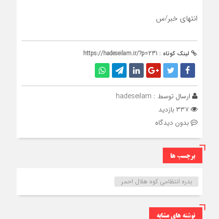
انتهای خبر/س
لینک کوتاه :
https://hadeseilam.ir/?p=231
ارسال توسط :
hadeseilam
۳۳۷ بازدید
بدون دیدگاه
برچسب ها
بدره انتظامی کوه هلال احمر
نوشته های مشابه