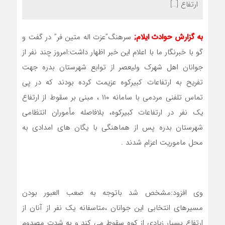
ارتفاع […]
به گزارش حوادث ایلام
;
سرهنگ”عزت اله متین فر” در گفت و
گو با خبرنگار ما با اعلام این خبر اظهار داشت:امروز چند نفر از
جوانان اهل شهرک ولیعصر از توابع شهرستان بدره جهت
تفریح به ارتفاعات کبیرکوه عزیمت کرده بودند که در پی
تماس تلفنی مردمی با سامانه ۱۱۰ ، مبنی بر سقوط از ارتفاع
یک نفر در ارتفاعات کبیرکوه، بلافاصله مأموران انتظامی
شهرستان بدره پس از هماهنگی با یگان های امدادی به
محل ماموریت اعزام شدند .
وی افزود:مشخص شد باتوجه به صعب العبور بودن
مسیرهای انتخابی این جوانان ،متاسفانه یک نفر از آنان از
ارتفاع بسیار زیادی از کوه سقوط می کند و به شدت مصدوم