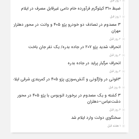
۱ روز قبل
ضبط ۳۱۰ کیلوگرم فرآورده خام دامی غیرقابل مصرف در ایلام
۱ روز قبل
۳ مصدوم در تصادف دو خودرو پژو ۴۰۵ و وانت در محور دهلران-
مهران
۲ روز قبل
انحراف شدید پژو ۲۰۷ در جاده بدره/ یک نفر جان باخت
۲ روز قبل
انحراف مرگبار پراید در جاده بدره
۲ روز قبل
۳فوتی در واژگونی و آتش‌سوزی پژو ۴۰۵ در کمربندی شرقی ایلام
۵ روز قبل
۳ کشته و یک مصدوم در برخورد اتوبوس با پژو ۴۰۵ در محور
دشت‌عباس–دهلران
۶ روز قبل
سخنگوی دولت وارد ایلام شد
۱ هفته قبل
استقرار ۷۱۴ دستگاه اتوبوس در پایانه برکت مهران برای بازگشت