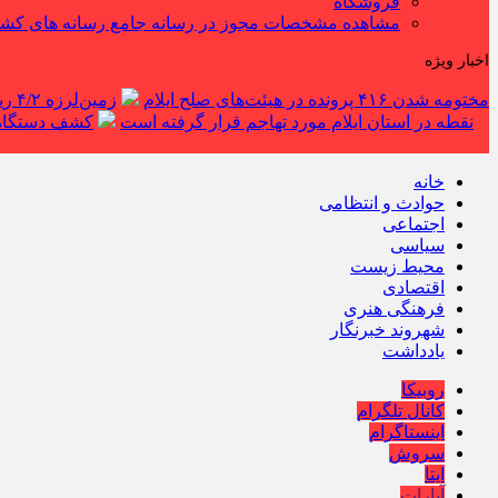
فروشگاه
مشاهده مشخصات مجوز در رسانه جامع رسانه های کش
اخبار ویژه
مختومه شدن ۴۱۶ پرونده در هیئت‌های صلح ایلام
زمین‌لرزه ۴/۲ ریشتری دره شهر را لرزاند
نقطه در استان ایلام مورد تهاجم قرار گرفته است
کشف دستگاه ف
خانه
حوادث و انتظامی
اجتماعی
سیاسی
محیط زیست
اقتصادی
فرهنگی هنری
شهروند خبرنگار
یادداشت
روبیکا
کانال تلگرام
اینستاگرام
سروش
ایتا
آپارات