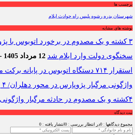
برچسب ها
شهرستان بدره رشوه پلیس راه حوادث ایلام
نوشته های مشابه
۳ کشته و یک مصدوم در برخورد اتوبوس با پژو ۴۰۵ در محور دشت‌عباس–دهلران
سخنگوی دولت وارد ایلام شد
12 مرداد 1405 - 7:42
استقرار ۷۱۴ دستگاه اتوبوس در پایانه برکت مهران برای بازگشت زائران اربعین+تصاویر
واژگونی مرگبار پژوپارس در محور دهلران/ ۴ زائر اربعین جان باختند
۴کشته و یک مصدوم در حادثه مرگبار واژگونی خودرو پژو پارس در دهلران
ثبت دیدگاه
مجموع دیدگاهها : 0
در انتظار بررسی : 0
انتشار یافته : 0