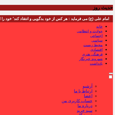
حدیث روز
امام علی (ع) می فرماید : هر کس از خود بدگویی و انتقاد کند٬ خود را اصلاح کرده و هر کس خودستایی نماید٬ پس به تحقیق خویش را تباه نموده است.
خانه
حوادث و انتظامی
اجتماعی
سیاسی
محیط زیست
اقتصادی
فرهنگی هنری
شهروند خبرنگار
یادداشت
آرشیو
ارتباط با ما
اعضا
حساب کاربری من
درباره ما
سبد خرید