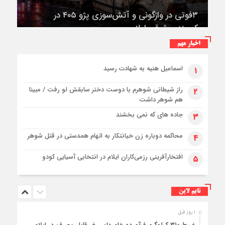
کمربندی شرقی ایلام
اخبار مهم
اسماعیل هنیه به شهادت رسید
۱
راز شیطانی شوهرم با دوست دختر سابقش لو رفت / مبینا
۲
هم شوهر داشت
جاده های که نمی بخشند
۳
محاکمه دوباره زن خیانتکار به اتهام همدستی در قتل شوهر
۴
افتخارآفرینی رزمی‌کاران ایلام در انتخابی آسیایی کودو
۵
تایم لاین
۱ روز قبل