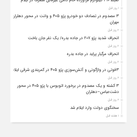
ضبط ۳۱۰ کیلوگرم فرآورده خام دامی غیرقابل مصرف در ایلام
۱ روز قبل
۳ مصدوم در تصادف دو خودرو پژو ۴۰۵ و وانت در محور دهلران-
مهران
۲ روز قبل
انحراف شدید پژو ۲۰۷ در جاده بدره/ یک نفر جان باخت
۲ روز قبل
انحراف مرگبار پراید در جاده بدره
۲ روز قبل
۳فوتی در واژگونی و آتش‌سوزی پژو ۴۰۵ در کمربندی شرقی ایلام
۶ روز قبل
۳ کشته و یک مصدوم در برخورد اتوبوس با پژو ۴۰۵ در محور
دشت‌عباس–دهلران
۶ روز قبل
سخنگوی دولت وارد ایلام شد
۱ هفته قبل
استقرار ۷۱۴ دستگاه اتوبوس در پایانه برکت مهران برای بازگشت
زائران اربعین+تصاویر