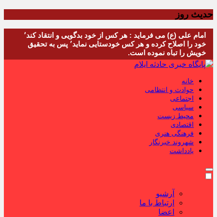
حدیث روز
امام علی (ع) می فرماید : هر کس از خود بدگویی و انتقاد کند٬
خود را اصلاح کرده و هر کس خودستایی نماید٬ پس به تحقیق
خویش را تباه نموده است.
خانه
حوادث و انتظامی
اجتماعی
سیاسی
محیط زیست
اقتصادی
فرهنگی هنری
شهروند خبرنگار
یادداشت
آرشیو
ارتباط با ما
اعضا