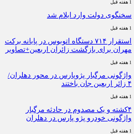
1 هفته قبل
سخنگوی دولت وارد ایلام شد
1 هفته قبل
استقرار ۷۱۴ دستگاه اتوبوس در پایانه برکت
مهران برای بازگشت زائران اربعین+تصاویر
1 هفته قبل
واژگونی مرگبار پژوپارس در محور دهلران/
۴ زائر اربعین جان باختند
1 هفته قبل
۴کشته و یک مصدوم در حادثه مرگبار
واژگونی خودرو پژو پارس در دهلران
1 هفته قبل