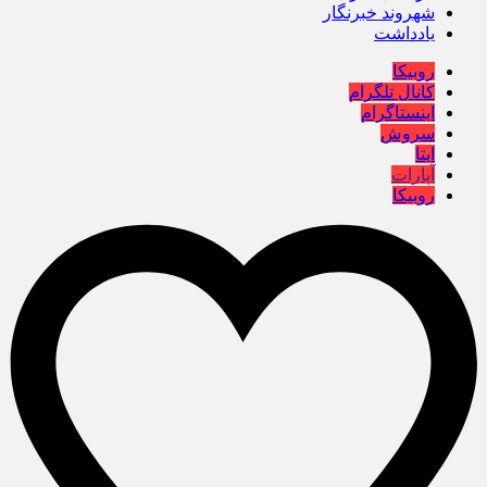
شهروند خبرنگار
یادداشت
روبیکا
کانال تلگرام
اینستاگرام
سروش
ایتا
آپارات
روبیکا