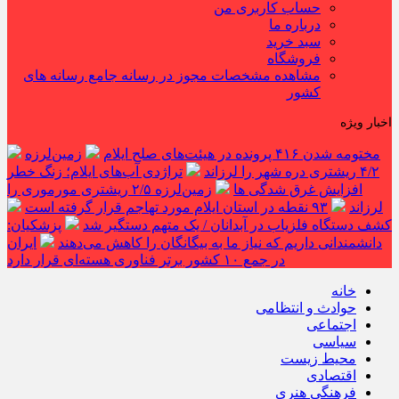
حساب کاربری من
درباره ما
سبد خرید
فروشگاه
مشاهده مشخصات مجوز در رسانه جامع رسانه های
کشور
اخبار ویژه
مختومه شدن ۴۱۶ پرونده در هیئت‌های صلح ایلام
زمین‌لرزه
۴/۲ ریشتری دره شهر را لرزاند
تراژدی آب‌های ایلام؛ زنگ خطر
افزایش غرق شدگی ها
زمین‌لرزه ۲/۵ ریشتری مورموری را
لرزاند
۹۳ نقطه در استان ایلام مورد تهاجم قرار گرفته است
کشف دستگاه فلزیاب در آبدانان / یک متهم دستگیر شد
پزشکیان:
دانشمندانی داریم که نیاز ما به بیگانگان را کاهش می‌دهند
ایران
در جمع ۱۰ کشور برتر فناوری هسته‌ای قرار دارد
خانه
حوادث و انتظامی
اجتماعی
سیاسی
محیط زیست
اقتصادی
فرهنگی هنری