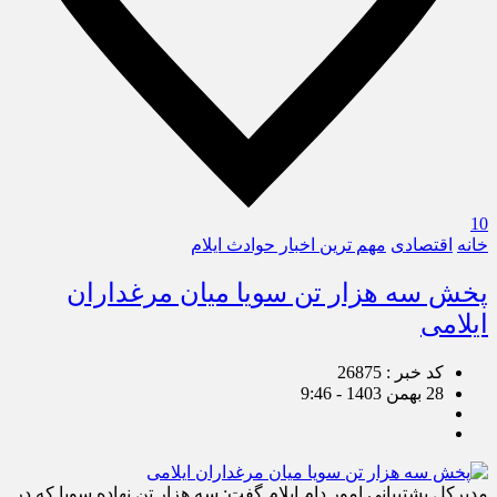
10
خانه
اقتصادی
مهم ترین اخبار حوادث ایلام
پخش سه هزار تن سویا میان مرغداران
ایلامی
کد خبر : 26875
28 بهمن 1403 - 9:46
مدیرکل پشتیبانی امور دام ایلام گفت: سه هزار تن نهاده سویا که در