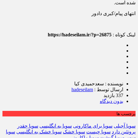
شده است.
انتهای پیام/کبری دادور
لینک کوتاه :
https://hadeseilam.ir/?p=26875
نویسنده : سعدحمیدی کیا
ارسال توسط :
hadeseilam
337 بازدید
بدون دیدگاه
برچسب ها
سویا آجیلی
سویا برای ماکارونی
سویا به انگلیسی
سویا چقدر
پروتئین دارد
سویا چیست
سویا خشک
سویا خشک به انگلیسی
سویا
سس
سویا گوشت
سویا ماکارونی