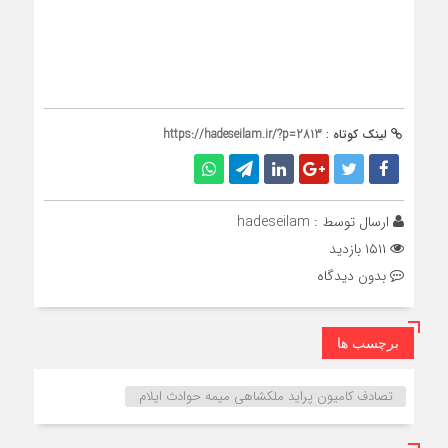
لینک کوتاه :
https://hadeseilam.ir/?p=2813
ارسال توسط :
hadeseilam
۱۵۱۱ بازدید
بدون دیدگاه
برچسب ها
تصادف کامیون پراید ملکشاهی میمه حوادث ایلام