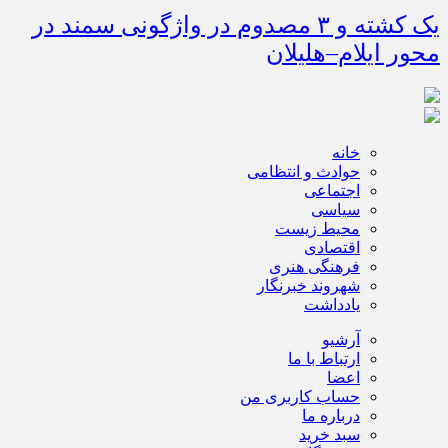
یک کشته و ۳ مصدوم در واژگونی سمند در
محور ایلام–هلیلان
خانه
حوادث و انتظامی
اجتماعی
سیاسی
محیط زیست
اقتصادی
فرهنگی هنری
شهروند خبرنگار
یادداشت
آرشیو
ارتباط با ما
اعضا
حساب کاربری من
درباره ما
سبد خرید