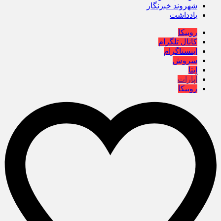
شهروند خبرنگار
یادداشت
روبیکا
کانال تلگرام
اینستاگرام
سروش
ایتا
آپارات
روبیکا