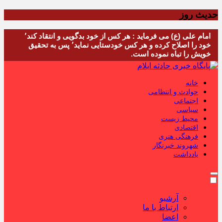
حدیث روز
امام علی (ع) می فرماید : هر کس از خود بدگویی و انتقاد کند٬
خود را اصلاح کرده و هر کس خودستایی نماید٬ پس به تحقیق
خویش را تباه نموده است.
خانه
حوادث و انتظامی
اجتماعی
سیاسی
محیط زیست
اقتصادی
فرهنگی هنری
شهروند خبرنگار
یادداشت
آرشیو
ارتباط با ما
اعضا