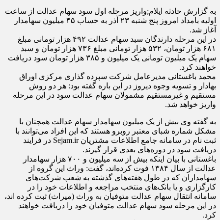
به گزارش حادثه ایلام;واریز مرحله اول سود سهام عدالت از ساعت
اولیه بامداد امروز پنج شنبه ۲۳ آذر به حساب ۴۵ میلیون سهامدار
آغاز شد.
در این مرحله دارندگان سبد سهام عدالت ۴۹۲ هزار تومانی مبلغ
۶۸۱ هزار تومان، ۵۳۲ هزار تومانی مبلغ ۷۳۶ هزار تومان و سبد
سهام یک میلیون تومانی یک میلیون و ۳۸۵ هزار تومان سود دریافت
خواهند کرد.
محمد باغستانی مدیرعامل شرکت سپرده گذاری مرکزی اوراق
بهادار و تسویه وجوه دیروز در این باره گفته بود: هر دو روش
مستقیم و غیرمستقیم مشمولان سهام عدالت سود در این مرحله
واریز خواهد شد.
به گفته وی بیش از یک میلیون سهامدار سهام عدالت همچنان با
مشکل شماره شبای معتبر روبرو هستند که این افراد می‌توانند با
ثبت نام در سامانه جامع اطلاعات مشتریان Sejam.ir در فرایند
دریافت سود در دوره‌های بعدی قرار گیرند.
باغستانی با بیان اینکه بیش از سه میلیون و ۷۰۰ هزار سهامدار
عدالت از سال ۱۳۸۴ فوت کرده‌اند، گفت: وراث این گروه از
سهامداران که در طول هفته‌های گذشته به شعب شرکت‌های
کارگزاری و یا بانک‌های منتخب مراجعه و اطلاعات خود را در
سامانه انتقال سهام عدالت متوفیان به وراث (میراث) ثبت کرده اند،
در این مرحله سود سهام عدالت متوفیان خود را دریافت خواهند
کرد.