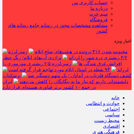
حساب کاربری من
درباره ما
سبد خرید
فروشگاه
مشاهده مشخصات مجوز در رسانه جامع رسانه های
کشور
اخبار ویژه
مختومه شدن ۴۱۶ پرونده در هیئت‌های صلح ایلام
زمین‌لرزه
۴/۲ ریشتری دره شهر را لرزاند
تراژدی آب‌های ایلام؛ زنگ خطر
افزایش غرق شدگی ها
زمین‌لرزه ۲/۵ ریشتری مورموری را
لرزاند
۹۳ نقطه در استان ایلام مورد تهاجم قرار گرفته است
کشف دستگاه فلزیاب در آبدانان / یک متهم دستگیر شد
پزشکیان:
دانشمندانی داریم که نیاز ما به بیگانگان را کاهش می‌دهند
ایران
در جمع ۱۰ کشور برتر فناوری هسته‌ای قرار دارد
خانه
حوادث و انتظامی
اجتماعی
سیاسی
محیط زیست
اقتصادی
فرهنگی هنری