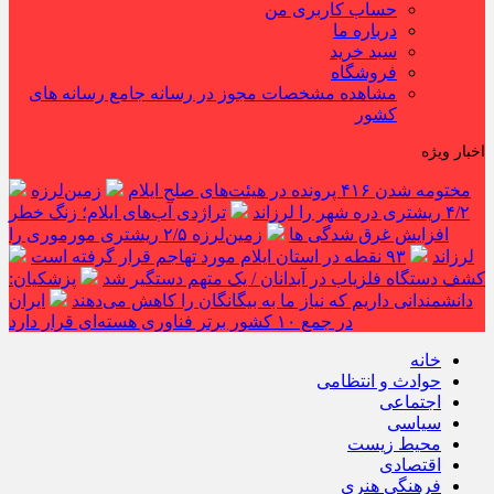
حساب کاربری من
درباره ما
سبد خرید
فروشگاه
مشاهده مشخصات مجوز در رسانه جامع رسانه های
کشور
اخبار ویژه
مختومه شدن ۴۱۶ پرونده در هیئت‌های صلح ایلام
زمین‌لرزه
۴/۲ ریشتری دره شهر را لرزاند
تراژدی آب‌های ایلام؛ زنگ خطر
افزایش غرق شدگی ها
زمین‌لرزه ۲/۵ ریشتری مورموری را
لرزاند
۹۳ نقطه در استان ایلام مورد تهاجم قرار گرفته است
کشف دستگاه فلزیاب در آبدانان / یک متهم دستگیر شد
پزشکیان:
دانشمندانی داریم که نیاز ما به بیگانگان را کاهش می‌دهند
ایران
در جمع ۱۰ کشور برتر فناوری هسته‌ای قرار دارد
خانه
حوادث و انتظامی
اجتماعی
سیاسی
محیط زیست
اقتصادی
فرهنگی هنری