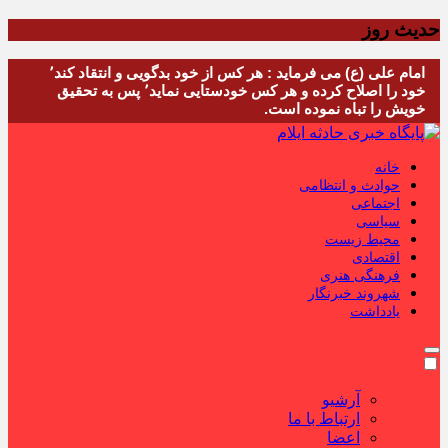
حدیث روز
امام علی (ع) می فرماید : هر کس از خود بدگویی و انتقاد کند٬
خود را اصلاح کرده و هر کس خودستایی نماید٬ پس به تحقیق
خویش را تباه نموده است.
خانه
حوادث و انتظامی
اجتماعی
سیاسی
محیط زیست
اقتصادی
فرهنگی هنری
شهروند خبرنگار
یادداشت
آرشیو
ارتباط با ما
اعضا