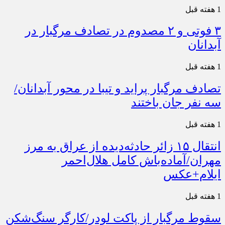
1 هفته قبل
۳ فوتی و ۲ مصدوم در تصادف مرگبار در
آبدانان
1 هفته قبل
تصادف مرگبار پراید و تیبا در محور آبدانان/
سه نفر جان باختند
1 هفته قبل
انتقال ۱۵ زائر حادثه‌دیده از عراق به مرز
مهران/آماده‌باش کامل هلال‌احمر
ایلام+عکس
1 هفته قبل
سقوط مرگبار از پاکت لودر/کارگر سنگ‌شکن