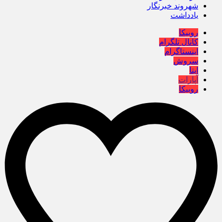
شهروند خبرنگار
یادداشت
روبیکا
کانال تلگرام
اینستاگرام
سروش
ایتا
آپارات
روبیکا