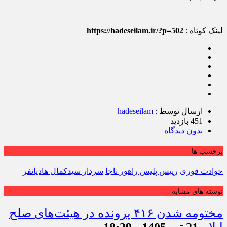
لینک کوتاه :
https://hadeseilam.ir/?p=502
ارسال توسط :
hadeseilam
451 بازدید
بدون دیدگاه
برچسب ها
حوادث فوری
رییس پلیس راهور ناجا
سردار سیدکمال هادیانفر
نوشته های مشابه
مختومه شدن ۴۱۶ پرونده در هیئت‌های صلح