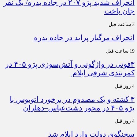
انحراف شدید پژو ۲۰۷ در جاده بدره/ یک نفر
جان باخت
3 ساعت قبل
انحراف مرگبار پراید در جاده بدره
19 ساعت قبل
۳فوتی در واژگونی و آتش‌سوزی پژو ۴۰۵ در
کمربندی شرقی ایلام
4 روز قبل
۳ کشته و یک مصدوم در برخورد اتوبوس با
پژو ۴۰۵ در محور دشت‌عباس–دهلران
4 روز قبل
سخنگوی دولت وارد ایلام شد