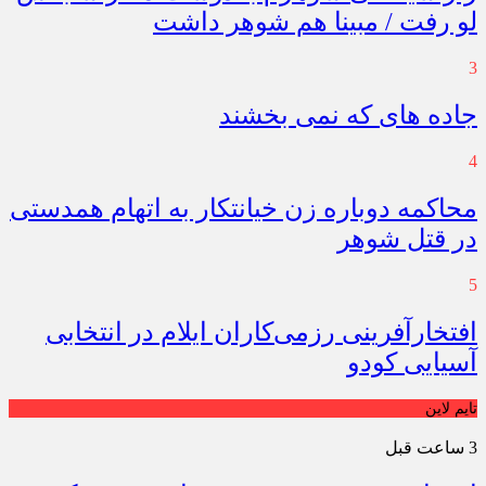
لو رفت / مبینا هم شوهر داشت
3
جاده های که نمی بخشند
4
محاکمه دوباره زن خیانتکار به اتهام همدستی
در قتل شوهر
5
افتخارآفرینی رزمی‌کاران ایلام در انتخابی
آسیایی کودو
تایم لاین
3 ساعت قبل