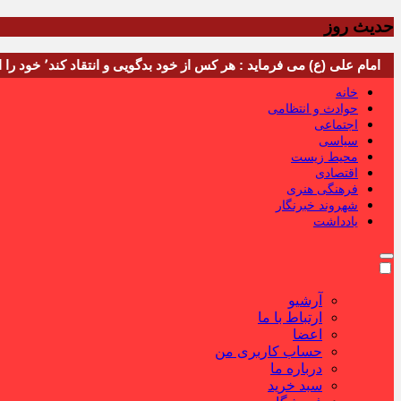
حدیث روز
امام علی (ع) می فرماید : هر کس از خود بدگویی و انتقاد کند٬ خود را اصلاح کرده و هر کس خودستایی نماید٬ پس به تحقیق خویش را تباه نموده است.
خانه
حوادث و انتظامی
اجتماعی
سیاسی
محیط زیست
اقتصادی
فرهنگی هنری
شهروند خبرنگار
یادداشت
آرشیو
ارتباط با ما
اعضا
حساب کاربری من
درباره ما
سبد خرید