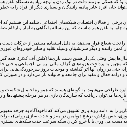
 که همگی نیازمند دقت در تیک زدن و توجه زیاد به دستگاه تلفن همراه 
جان افراد عابر پیاده، رانندگان و بسیاری دیگر از افراد را به خطر اند
 برخی از فعالان اقتصادی شبکه‌های اجتماعی، شاهد این هستیم که اف
ه جلو، به تلفن همراه است که این مساله با نگاهی به آمار و ارقام 
ه را تحت شعاع قرار می‌دهد، به دلیل استفاده مستمر از حرکات دست و 
 کمین راننده و دیگر سرنشینان وسیله نقلیه و سایر خودرو‌های عبوری
ل‌ها پیش وقتی یکی از همین دست بازی‌ها (کلش آف کلانز)، همه گیر 
ه مجبور به پرداخت هزینه‌های گزاف مالی، روانی، اجتماعی و حتی خانو
اد، حتی در روان آنها اثر گذاشته و موجبات بروز سرخوردگی‌هایی بر
رآمد فعال و مفید برای جامعه و خانواده باز می‌دارد و در صورتی که ام
ت جایزه طراحی می‌شوند، به گونه‌ای هستند که همواره احتمال شکست و
زی‌ها می‌توان دریافت که سازندگان بازی در هر مرحله پیشنهاد‌ها و روش
ت؟
بر را به ادامه روند بازی تشویق می‌کند که ناخودآگاه به چرخه معبوب
اندوزی، حس پاداش، ترشح دوپامین در مغز و عادت سازی روانی) به راحتی
ه به دست می‌آوری یا با خرج کردن سکه سرعت جذب سکه‌های بیشتری را