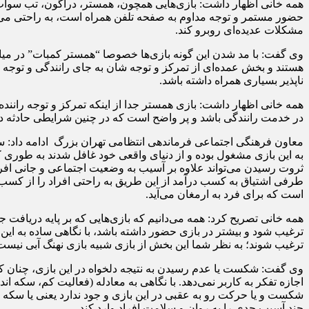
همه خانی اظهار داشت: بازی‌هایی همچون، همستر، دراگون، تب سواپ و؛
حضور مستمر و توجه مداوم به صفحه تلفن همراه است، به راحتی می‌تواند 
مشکلات عدیده‌ای روبرو کند.
وی گفت: با مد شدن این گونه بازی‌ها خصوصا “همستر کمبات” در میان
هستند و بخش عمده‌ای از تمرکز و توجه شان به جای رانندگی و توجه ب
ناپذیر بسیاری همراه داشته باشد.
همه خانی اظهار داشت: بازی همستر جدا از اینکه تمرکز و توجه رانند
در خدمت رانندگی باشد و پر واضح است که در چنین شرایطی حادثه در
معاون فرهنگی اجتماعی فرماندهی انتظامی تهران بزرگ ادامه داد: سا
به این بازی مشغول بوده و از دنیای واقعی خود غافل شدند به طوری ک
ثروت رسیدن می‌تواند علاوه بر آسیب به وضعیت اجتماعی و جانی افر
طرفی اشتیاق به کسب درآمد از این طریق به راحتی افراد را از کسب و د
است که برای فرد به ارمغان می‌آید.
همه خانی تصریح کرد: همه می‌دانیم که بازی‌هایی که بر پایه دریاف
ترغیب شود و بیشتر در بازی حضور داشته باشد، با نگاهی ساده به این با
ترغیب شوند؛ به نظر شما این بخش از بازی شبیه بازی نهنگ آبی نیس
وی گفت: شکست یا عدم رسیدن به نتیجه دلخواه در این بازی، چنان کار
اجازه تفکر به کاربر نمی‌دهد. با نگاهی به معادله (فعالیت کم، سکه 
شکست و یا حرکت رو به عقبی در این بازی و جود ندارد یعنی یا سک
چند آسیب جدی را به روان و سلامت افراد وارد کند.