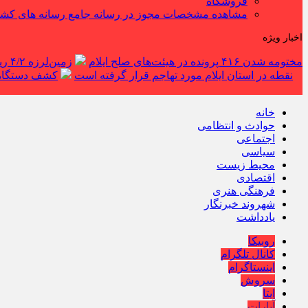
فروشگاه
مشاهده مشخصات مجوز در رسانه جامع رسانه های کش
اخبار ویژه
مختومه شدن ۴۱۶ پرونده در هیئت‌های صلح ایلام
زمین‌لرزه ۴/۲ ریشتری دره شهر را لرزاند
نقطه در استان ایلام مورد تهاجم قرار گرفته است
کشف دستگاه ف
خانه
حوادث و انتظامی
اجتماعی
سیاسی
محیط زیست
اقتصادی
فرهنگی هنری
شهروند خبرنگار
یادداشت
روبیکا
کانال تلگرام
اینستاگرام
سروش
ایتا
آپارات