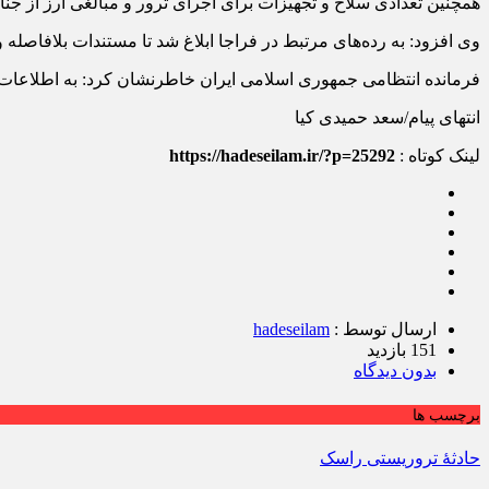
همچنین تعدادی سلاح و تجهیزات برای اجرای ترور و مبالغی ارز از جن
وی افزود: به رده‌های مرتبط در فراجا ابلاغ شد تا مستندات بلافاصله و
فرمانده انتظامی جمهوری اسلامی ایران خاطرنشان کرد: به اطلاعات 
انتهای پیام/سعد حمیدی کیا
لینک کوتاه :
https://hadeseilam.ir/?p=25292
ارسال توسط :
hadeseilam
151 بازدید
بدون دیدگاه
برچسب ها
حادثهٔ تروریستی راسک