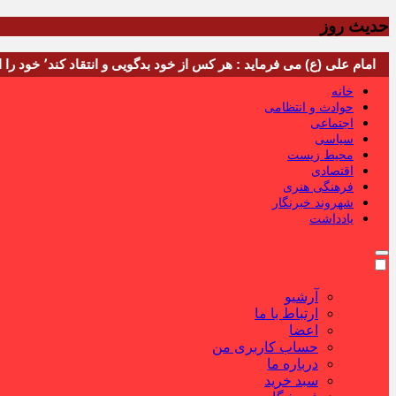
حدیث روز
امام علی (ع) می فرماید : هر کس از خود بدگویی و انتقاد کند٬ خود را اصلاح کرده و هر کس خودستایی نماید٬ پس به تحقیق خویش را تباه نموده است.
خانه
حوادث و انتظامی
اجتماعی
سیاسی
محیط زیست
اقتصادی
فرهنگی هنری
شهروند خبرنگار
یادداشت
آرشیو
ارتباط با ما
اعضا
حساب کاربری من
درباره ما
سبد خرید