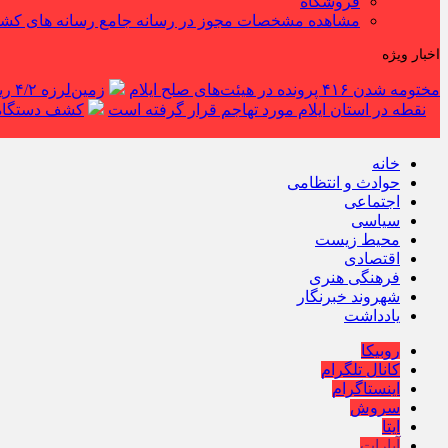
فروشگاه
مشاهده مشخصات مجوز در رسانه جامع رسانه های کش
اخبار ویژه
مختومه شدن ۴۱۶ پرونده در هیئت‌های صلح ایلام
زمین‌لرزه ۴/۲ ریشتری دره شهر را لرزاند
نقطه در استان ایلام مورد تهاجم قرار گرفته است
کشف دستگاه ف
خانه
حوادث و انتظامی
اجتماعی
سیاسی
محیط زیست
اقتصادی
فرهنگی هنری
شهروند خبرنگار
یادداشت
روبیکا
کانال تلگرام
اینستاگرام
سروش
ایتا
آپارات