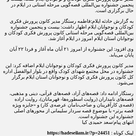
پنجمین جشنواره بین‌المللی قصه‌گویی مرحله استانی در ایلام در
حال برگزاری است.
به گزارش حادثه ایلام;فاطمه رستگار مدیر کانون پرورش فکری
کودکان و نوجوانان ایلام اظهار داشت: بیست و پنجمین جشنواره
بین‌المللی قصه‌گویی مرحله استانی کانون پرورش فکری کودکان و
نوجوانان استان ایلام امروز در ایلام آغاز شد.
وی افزود: این جشنواره از امروز ۲۱ آبان ماه آغاز و فردا ۲۲ آبان
پایان می‌یابد.
مدیر کانون پرورش فکری کودکان و نوجوانان ایلام اضافه کرد: این
جشنواره در محل مجتمع شهدای کودک واقع در بلوار ابوالفضل اداره
کل کانون پرورش فکری کودکان و نوجوانان استان ایلام برگزار
می‌شود.
رستگار ادامه داد: قصه‌های آزاد، قصه‌های قرآنی، دینی و مذهبی،
قصه‌های نامداران (روایت اسطوره‌ها- قهرمانان)، روایت اراده
(قصه‌ی کارآفرینان و صاحب‌نامان عرصه‌ی کار) و «جایزه ویژه
قصه برتر» با موضوع قصه سردار سلیمانی از محور‌های اصلی
جشنواره این جشنواره است.
انتهای پیام/سعد حمیدی کیا
لینک کوتاه :
https://hadeseilam.ir/?p=24451