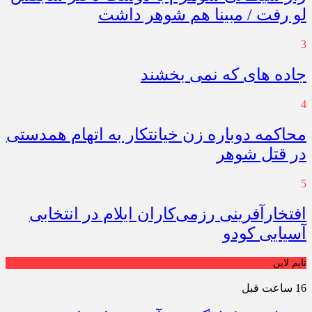
لو رفت / مبینا هم شوهر داشت
3
جاده های که نمی بخشند
4
محاکمه دوباره زن خیانتکار به اتهام همدستی
در قتل شوهر
5
افتخارآفرینی رزمی‌کاران ایلام در انتخابی
آسیایی کودو
تایم لاین
16 ساعت قبل