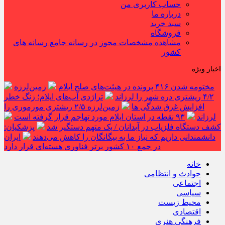
حساب کاربری من
درباره ما
سبد خرید
فروشگاه
مشاهده مشخصات مجوز در رسانه جامع رسانه های
کشور
اخبار ویژه
مختومه شدن ۴۱۶ پرونده در هیئت‌های صلح ایلام
زمین‌لرزه
۴/۲ ریشتری دره شهر را لرزاند
تراژدی آب‌های ایلام؛ زنگ خطر
افزایش غرق شدگی ها
زمین‌لرزه ۲/۵ ریشتری مورموری را
لرزاند
۹۳ نقطه در استان ایلام مورد تهاجم قرار گرفته است
کشف دستگاه فلزیاب در آبدانان / یک متهم دستگیر شد
پزشکیان:
دانشمندانی داریم که نیاز ما به بیگانگان را کاهش می‌دهند
ایران
در جمع ۱۰ کشور برتر فناوری هسته‌ای قرار دارد
خانه
حوادث و انتظامی
اجتماعی
سیاسی
محیط زیست
اقتصادی
فرهنگی هنری