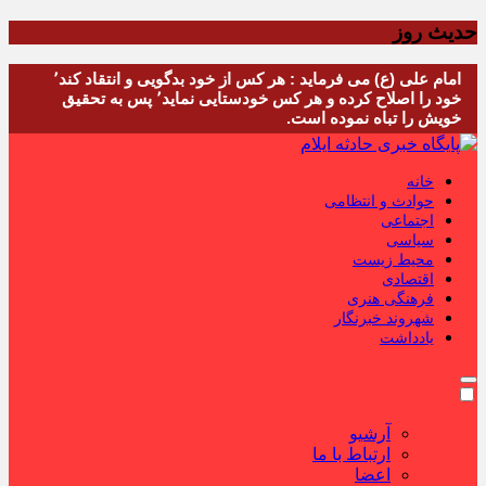
حدیث روز
امام علی (ع) می فرماید : هر کس از خود بدگویی و انتقاد کند٬
خود را اصلاح کرده و هر کس خودستایی نماید٬ پس به تحقیق
خویش را تباه نموده است.
خانه
حوادث و انتظامی
اجتماعی
سیاسی
محیط زیست
اقتصادی
فرهنگی هنری
شهروند خبرنگار
یادداشت
آرشیو
ارتباط با ما
اعضا