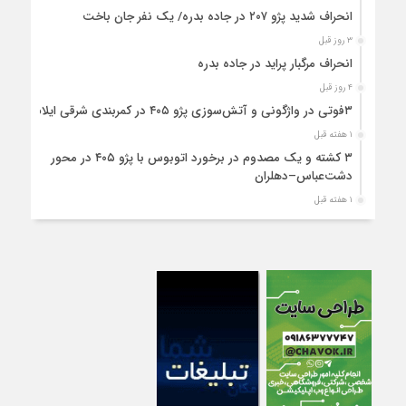
انحراف شدید پژو ۲۰۷ در جاده بدره/ یک نفر جان باخت
۳ روز قبل
انحراف مرگبار پراید در جاده بدره
۴ روز قبل
۳فوتی در واژگونی و آتش‌سوزی پژو ۴۰۵ در کمربندی شرقی ایلام
۱ هفته قبل
۳ کشته و یک مصدوم در برخورد اتوبوس با پژو ۴۰۵ در محور
دشت‌عباس–دهلران
۱ هفته قبل
سخنگوی دولت وارد ایلام شد
۱ هفته قبل
استقرار ۷۱۴ دستگاه اتوبوس در پایانه برکت مهران برای بازگشت
زائران اربعین+تصاویر
۱ هفته قبل
واژگونی مرگبار پژوپارس در محور دهلران/ ۴ زائر اربعین جان باختند
۱ هفته قبل
۴کشته و یک مصدوم در حادثه مرگبار واژگونی خودرو پژو پارس در
دهلران