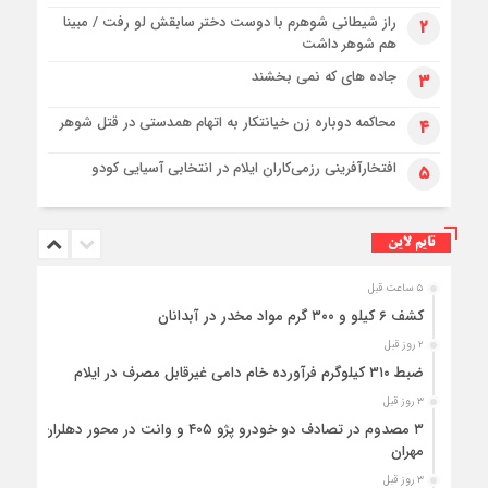
راز شیطانی شوهرم با دوست دختر سابقش لو رفت / مبینا
۲
هم شوهر داشت
جاده های که نمی بخشند
۳
محاکمه دوباره زن خیانتکار به اتهام همدستی در قتل شوهر
۴
افتخارآفرینی رزمی‌کاران ایلام در انتخابی آسیایی کودو
۵
تایم لاین
۵ ساعت قبل
کشف ۶ کیلو و ۳۰۰ گرم مواد مخدر در آبدانان
۲ روز قبل
ضبط ۳۱۰ کیلوگرم فرآورده خام دامی غیرقابل مصرف در ایلام
۳ روز قبل
۳ مصدوم در تصادف دو خودرو پژو ۴۰۵ و وانت در محور دهلران-
مهران
۳ روز قبل