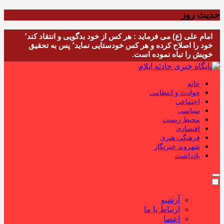
حدیث روز
امام علی (ع) می فرماید : هر کس از خود بدگویی و انتقاد کند٬
خود را اصلاح کرده و هر کس خودستایی نماید٬ پس به تحقیق
خویش را تباه نموده است.
خانه
حوادث و انتظامی
اجتماعی
سیاسی
محیط زیست
اقتصادی
فرهنگی هنری
شهروند خبرنگار
یادداشت
آرشیو
ارتباط با ما
اعضا