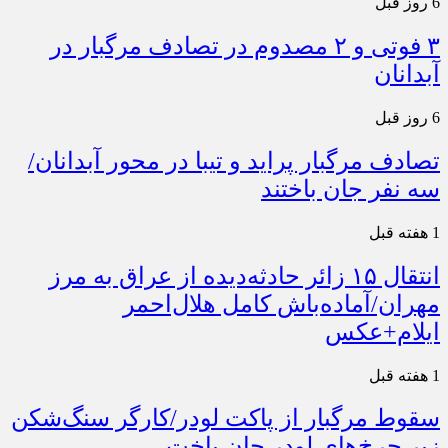
6 روز قبل
۳ فوتی و ۲ مصدوم در تصادف مرگبار در
آبدانان
6 روز قبل
تصادف مرگبار پراید و تیبا در محور آبدانان/
سه نفر جان باختند
1 هفته قبل
انتقال ۱۵ زائر حادثه‌دیده از عراق به مرز
مهران/آماده‌باش کامل هلال‌احمر
ایلام+عکس
1 هفته قبل
سقوط مرگبار از پاکت لودر/کارگر سنگ‌شکن
زیر چرخ‌های لودر جان باخت