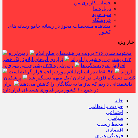
حساب کاربری من
درباره ما
سبد خرید
فروشگاه
مشاهده مشخصات مجوز در رسانه جامع رسانه های
کشور
اخبار ویژه
مختومه شدن ۴۱۶ پرونده در هیئت‌های صلح ایلام
زمین‌لرزه
۴/۲ ریشتری دره شهر را لرزاند
تراژدی آب‌های ایلام؛ زنگ خطر
افزایش غرق شدگی ها
زمین‌لرزه ۲/۵ ریشتری مورموری را
لرزاند
۹۳ نقطه در استان ایلام مورد تهاجم قرار گرفته است
کشف دستگاه فلزیاب در آبدانان / یک متهم دستگیر شد
پزشکیان:
دانشمندانی داریم که نیاز ما به بیگانگان را کاهش می‌دهند
ایران
در جمع ۱۰ کشور برتر فناوری هسته‌ای قرار دارد
خانه
حوادث و انتظامی
اجتماعی
سیاسی
محیط زیست
اقتصادی
فرهنگی هنری