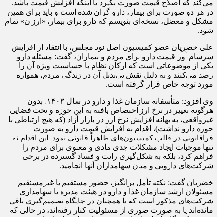
می‌کند که اصلاح قیمت صورت بگیرد یا اینکه افزایش قیمت باشد.
در هر دو صورت برای بیمار، دارو گران شده است و باید برای همین
مشکل و معضل، نسخه‌ای بنویسم که دارو برای بیمار، «ارزان» تمام
شود.
علی خضریان عضو کمیسیون اصل نود مجلس، با انتقاد از افزایش
سرسام آور قیمت دارو برای مردم و بیماران، گفت: مسئله دارو
یکی از موضوعاتی است که ارکان نظام با حساسیت ویژه آن را
رصد می‌کنند و به دلیل نقش بی‌بدیل آن در زندگی مردم، همواره
مورد توجه خاص قرار گرفته است.
وی افزود: متأسفانه سازمان غذا و دارو در سال ۱۴۰۳، بدون
هرگونه تغییر در نرخ ارز اختصاص یافته به این حوزه و تحت فضایی
غیرواقعی، به بهانه افزایش نرخ ارز در بازار آزاد (که هیچ ارتباطی با
حوزه دارو نداشت)، اقدام به افزایش قیمت دارو به صورت
فراقانونی در قالب کمیسیون‌های ظاهراً قانونی نمود. این اقدام نه
تنها موجبات ایجاد مشکلات جدی مادی و معنوی برای مردم را
فراهم کرد، بلکه به شکل‌گیری رانت و فساد گسترده در برخی
شرکت‌های دارویی و میان سهامداران آنها انجامید.
خضریان گفت: نکته تأمل برانگیز، حضور مستقیم یا غیرمستقیم
مسئولان ارشد سازمان غذا و دارو در هیئت مدیره یا سهامداری
شرکت‌های مذکور است که یا همچنان در جایگاه تصمیم‌گیری باقی
مانده‌اند یا به صورت صوری از مسئولیت کنار رفته‌اند، در حالی که