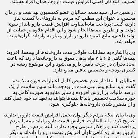
تصویب کنندگان اصلی افزایش قیمت داروها، همان افراد هستند.
در همین حال، سیدمحمد جمالیان عضو کمیسیون بهداشت و درمان
مجلس، با عنوان این مطلب که مردم به داروهای با کیفیت نیاز
دارند، گفت: پرداخت مابه‌التفاوت افزایش قیمت دارو باید از سوی
دولت و از طریق بیمه‌ها انجام شود و این اقدام علاوه بر حمایت از
تولید داخلی، مانع کمبود دارو در بازار و نیاز به واردات گران‌قیمت
خواهد شد.
وی با اشاره به مطالبات طولانی‌مدت داروخانه‌ها از بیمه‌ها، افزود:
بیمه‌ها گاهی تا ۶ یا ۷ ماه بدهی معوق به داروخانه‌ها دارند که باعث
ایجاد بحران در چرخه تأمین دارو می‌شود و این موضوع ریشه در
کسری بودجه و تخصیص نیافتن منابع دارد.
جمالیان با انتقاد از عدم تخصیص کامل اعتبارات حوزه سلامت،
گفت: باید منابع پیش‌بینی شده در بودجه مانند سهم سلامت از یک
درصد مالیات بر ارزش افزوده و سایر منابع به صورت کامل به
حوزه سلامت تخصیص یابد تا بیمه‌ها بتوانند به تعهدات خود عمل کنند
و از متضرر شدن داروخانه‌ها جلوگیری شود.
وی با بیان اینکه مردم دیگر توان تحمل افزایش قیمت دارو را ندارند،
تصریح کرد: مابه التفاوت افزایش قیمت دارو را باید بیمه یا مردم
پرداخت کنند و راهکار سومی وجود ندارد، البته مردم در طرح
دارویار به اندازه کافی تاوان افزایش قیمت دارو را داده‌اند و دیگر