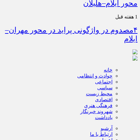
محور ایلام–هلیلان
1 هفته قبل
۴مصدوم در واژگونی پراید در محور مهران–
ایلام
خانه
حوادث و انتظامی
اجتماعی
سیاسی
محیط زیست
اقتصادی
فرهنگی هنری
شهروند خبرنگار
یادداشت
آرشیو
ارتباط با ما