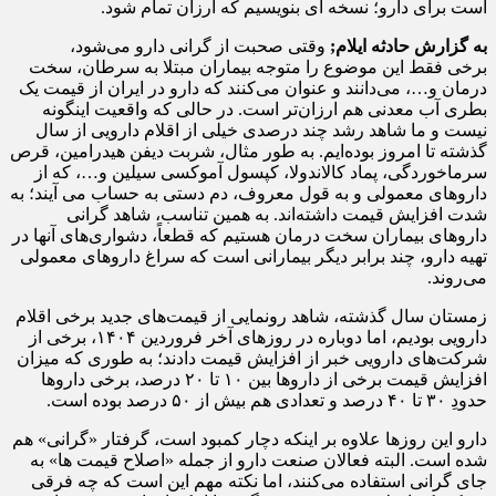
است برای دارو؛ نسخه ای بنویسیم که ارزان تمام شود.
به گزارش حادثه ایلام;
وقتی صحبت از گرانی دارو می‌شود،
برخی فقط این موضوع را متوجه بیماران مبتلا به سرطان، سخت
درمان و…، می‌دانند و عنوان می‌کنند که دارو در ایران از قیمت یک
بطری آب معدنی هم ارزان‌تر است. در حالی که واقعیت اینگونه
نیست و ما شاهد رشد چند درصدی خیلی از اقلام دارویی از سال
گذشته تا امروز بوده‌ایم. به طور مثال، شربت دیفن هیدرامین، قرص
سرماخوردگی، پماد کالاندولا، کپسول آموکسی سیلین و…، که از
داروهای معمولی و به قول معروف، دم دستی به حساب می آیند؛ به
شدت افزایش قیمت داشته‌اند. به همین تناسب، شاهد گرانی
داروهای بیماران سخت درمان هستیم که قطعاً، دشواری‌های آنها در
تهیه دارو، چند برابر دیگر بیمارانی است که سراغ داروهای معمولی
می‌روند.
زمستان سال گذشته، شاهد رونمایی از قیمت‌های جدید برخی اقلام
دارویی بودیم، اما دوباره در روزهای آخر فروردین ۱۴۰۴، برخی از
شرکت‌های دارویی خبر از افزایش قیمت دادند؛ به طوری که میزان
افزایش قیمت برخی از داروها بین ۱۰ تا ۲۰ درصد، برخی داروها
حدودِ ۳۰ تا ۴۰ درصد و تعدادی هم بیش از ۵۰ درصد بوده است.
دارو این روزها علاوه بر اینکه دچار کمبود است، گرفتار «گرانی» هم
شده است. البته فعالان صنعت دارو از جمله «اصلاح قیمت ها» به
جای گرانی استفاده می‌کنند، اما نکته مهم این است که چه فرقی