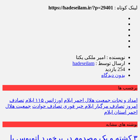
لینک کوتاه :
https://hadeseilam.ir/?p=29401
نویسنده : امیر ملکی یکتا
ارسال توسط :
hadeseilam
254 بازدید
بدون دیدگاه
برچسب ها
امداد و نجات جمعیت هلال احمر ایلام
اورژانس ۱۱۵ ایلام
تصادف
امروز
تصادف مرگبار ایلام خبر فوری تصادف حوادث
جمعیت هلال
احمر استان ایلام
نوشته های مشابه
۳ کشته و یک مصدوم در برخورد اتوبوس با