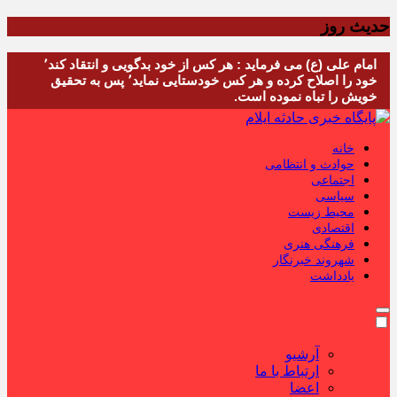
حدیث روز
امام علی (ع) می فرماید : هر کس از خود بدگویی و انتقاد کند٬
خود را اصلاح کرده و هر کس خودستایی نماید٬ پس به تحقیق
خویش را تباه نموده است.
خانه
حوادث و انتظامی
اجتماعی
سیاسی
محیط زیست
اقتصادی
فرهنگی هنری
شهروند خبرنگار
یادداشت
آرشیو
ارتباط با ما
اعضا