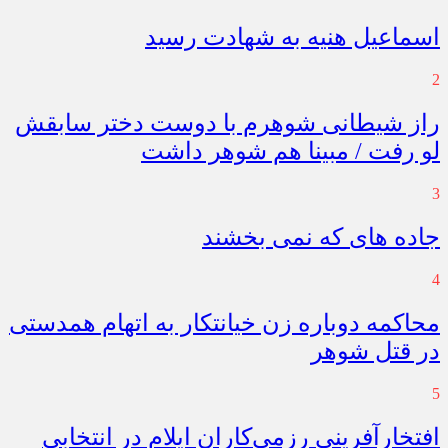
اسماعیل هنیه به شهادت رسید
2
راز شیطانی شوهرم با دوست دختر سابقش
لو رفت / مبینا هم شوهر داشت
3
جاده های که نمی بخشند
4
محاکمه دوباره زن خیانتکار به اتهام همدستی
در قتل شوهر
5
افتخارآفرینی رزمی‌کاران ایلام در انتخابی