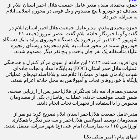
حمزه محمدی مقدم مدیر عامل جمعیت هلال احمر استان ایلام از
تصادف دو خودرو با پنج مصدوم و یک فوتی در محور‌م اصلاتی ایلام
به سرابله خبر داد.
حمزه محمدی‌مقدم، مدیرعامل جمعیت هلال‌احمر استان ایلام در
گفت‌وگو با خبرنگار حادثه ایلام گفت: عصر امروز (جمعه ۲۱
شهریور ۱۴۰۴) بر اثر برخورد یک دستگاه خودروی پراید با یک دستگاه
خودروی سمند در محور شباب به ایلام (محدوده روستای زنجیره
علیا) متأسفانه یک نفر جان باخت و پنج نفر دیگر مصدوم شدند.
وی افزود: ساعت ۱۷:۱۴ این حادثه از سوی مرکز کنترل و هماهنگی
عملیات هلال‌احمر استان (EOC) به پایگاه امداد و نجات جاده‌ای
شباب (یادمان شهدای میمک) اعلام شد و بلافاصله تیم‌های عملیاتی
پایگاه با خودروهای نجات و آمبولانس به محل حادثه اعزام شدند.
محمدی‌مقدم ادامه داد: نجاتگران هلال‌احمر پس از ارزیابی صحنه،
ضمن تثبیت موقعیت حادثه، عملیات رهاسازی یکی از مصدومان
محبوس را با استفاده از تجهیزات نجات انجام دادند.
مدیرعامل جمعیت هلال‌احمر استان ایلام تصریح کرد: دو نفر از
مصدومان توسط آمبولانس هلال‌احمر و سه نفر دیگر با همکاری
اورژانس ۱۱۵ به بیمارستان امام علی (ع) شهر سرابله منتقل شدند.
انتهای پیام \ امیر ملکی یکتا