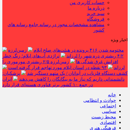
حساب کاربری من
درباره ما
سبد خرید
فروشگاه
مشاهده مشخصات مجوز در رسانه جامع رسانه های
کشور
اخبار ویژه
مختومه شدن ۴۱۶ پرونده در هیئت‌های صلح ایلام
زمین‌لرزه
۴/۲ ریشتری دره شهر را لرزاند
تراژدی آب‌های ایلام؛ زنگ خطر
افزایش غرق شدگی ها
زمین‌لرزه ۲/۵ ریشتری مورموری را
لرزاند
۹۳ نقطه در استان ایلام مورد تهاجم قرار گرفته است
کشف دستگاه فلزیاب در آبدانان / یک متهم دستگیر شد
پزشکیان:
دانشمندانی داریم که نیاز ما به بیگانگان را کاهش می‌دهند
ایران
در جمع ۱۰ کشور برتر فناوری هسته‌ای قرار دارد
خانه
حوادث و انتظامی
اجتماعی
سیاسی
محیط زیست
اقتصادی
فرهنگی هنری