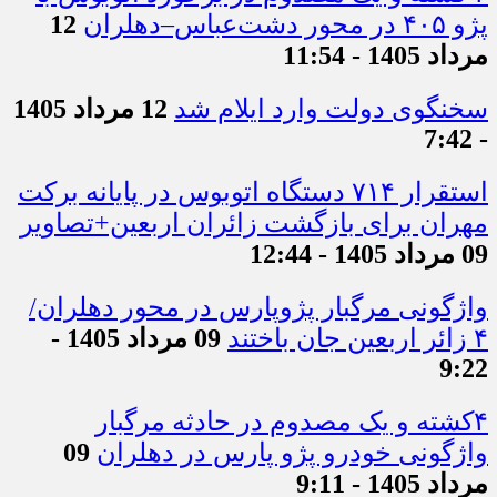
پژو ۴۰۵ در محور دشت‌عباس–دهلران
12
مرداد 1405 - 11:54
سخنگوی دولت وارد ایلام شد
12 مرداد 1405
- 7:42
استقرار ۷۱۴ دستگاه اتوبوس در پایانه برکت
مهران برای بازگشت زائران اربعین+تصاویر
09 مرداد 1405 - 12:44
واژگونی مرگبار پژوپارس در محور دهلران/
۴ زائر اربعین جان باختند
09 مرداد 1405 -
9:22
۴کشته و یک مصدوم در حادثه مرگبار
واژگونی خودرو پژو پارس در دهلران
09
مرداد 1405 - 9:11