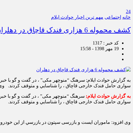
24
خانه
اجتماعی
مهم ترین اخبار حوادث ایلام
کشف محموله 6 هزاری فندک قاچاق در دهلران
کد خبر : 1317
19 مهر 1398 - 15:58
به گزارش حوادث ایلام; سرهنگ “منوچهر مکی” ، در گفت و گو با خبر
سواری حامل فندک خارجی قاچاق ، را شناسايي و متوقف کردند. وی 
به گزارش حوادث ایلام;
سرهنگ “منوچهر مکی” ، در گفت و گو با خبر
سواری حامل فندک خارجی قاچاق ، را شناسايي و متوقف کردند.
وی افزود: ماموران ایست و بازرسی سپتون در بازرسي از اين خودرو، بیش از 6 هزار فندک فاقد مجوز گمرکی کشف و یک متهم را نيز در این را