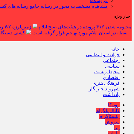
فروشگاه
مشاهده مشخصات مجوز در رسانه جامع رسانه های کش
اخبار ویژه
مختومه شدن ۴۱۶ پرونده در هیئت‌های صلح ایلام
زمین‌لرزه ۴/۲ ریشتری دره شهر را لرزاند
نقطه در استان ایلام مورد تهاجم قرار گرفته است
کشف دستگاه ف
خانه
حوادث و انتظامی
اجتماعی
سیاسی
محیط زیست
اقتصادی
فرهنگی هنری
شهروند خبرنگار
یادداشت
روبیکا
کانال تلگرام
اینستاگرام
سروش
ایتا
آپارات