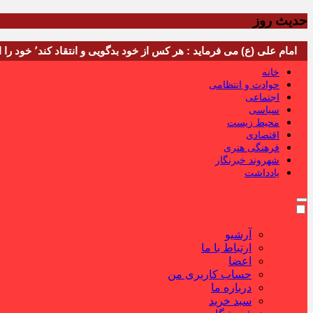
حدیث روز
امام علی (ع) می فرماید : هر کس از خود بدگویی و انتقاد کند٬ خود را اصلاح کرده و هر کس خودستایی نماید٬ پس به تحقیق خویش را تباه نموده است.
خانه
حوادث و انتظامی
اجتماعی
سیاسی
محیط زیست
اقتصادی
فرهنگی هنری
شهروند خبرنگار
یادداشت
آرشیو
ارتباط با ما
اعضا
حساب کاربری من
درباره ما
سبد خرید