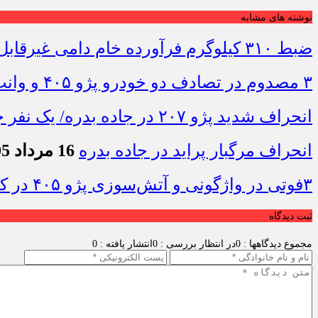
نوشته های مشابه
ضبط ۳۱۰ کیلوگرم فرآورده خام دامی غیرقابل مصرف در ایلام
۳ مصدوم در تصادف دو خودرو پژو ۴۰۵ و وانت در محور دهلران-مهران
انحراف شدید پژو ۲۰۷ در جاده بدره/ یک نفر جان باخت
انحراف مرگبار پراید در جاده بدره
16 مرداد 1405 - 10:19
۳فوتی در واژگونی و آتش‌سوزی پژو ۴۰۵ در کمربندی شرقی ایلام
ثبت دیدگاه
مجموع دیدگاهها : 0
در انتظار بررسی : 0
انتشار یافته : 0