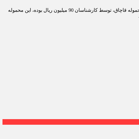
سرهنگ مکی با بیان اینکه در راستای مطالبه به حق مردم، متهم به همراه پرونده تحویل مراجع قضائی شد، گفت: ، ارزش برآورد شده اين محموله قاچاق، توسط کارشناسان 90 میلیون ريال بوده، این محموله