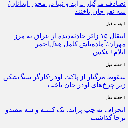
تصادف مرگبار پراید و تیبا در محور آبدانان/
سه نفر جان باختند
1 هفته قبل
انتقال ۱۵ زائر حادثه‌دیده از عراق به مرز
مهران/آماده‌باش کامل هلال‌احمر
ایلام+عکس
1 هفته قبل
سقوط مرگبار از پاکت لودر/کارگر سنگ‌شکن
زیر چرخ‌های لودر جان باخت
1 هفته قبل
انحراف به چپ پراید، یک کشته و سه مصدو
برجا گذاشت