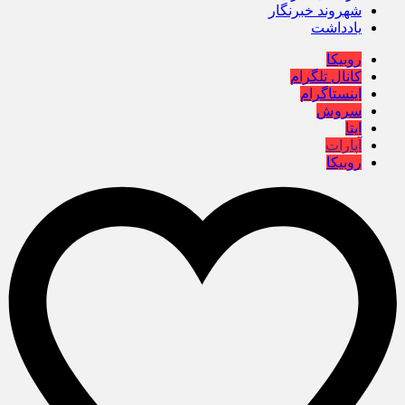
شهروند خبرنگار
یادداشت
روبیکا
کانال تلگرام
اینستاگرام
سروش
ایتا
آپارات
روبیکا