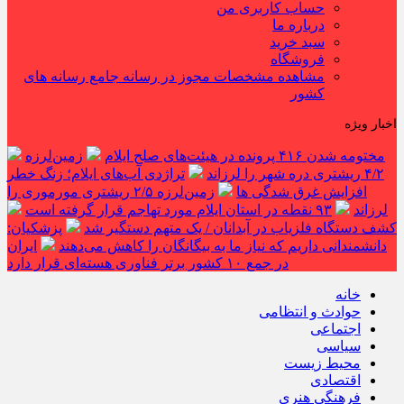
حساب کاربری من
درباره ما
سبد خرید
فروشگاه
مشاهده مشخصات مجوز در رسانه جامع رسانه های
کشور
اخبار ویژه
مختومه شدن ۴۱۶ پرونده در هیئت‌های صلح ایلام
زمین‌لرزه
۴/۲ ریشتری دره شهر را لرزاند
تراژدی آب‌های ایلام؛ زنگ خطر
افزایش غرق شدگی ها
زمین‌لرزه ۲/۵ ریشتری مورموری را
لرزاند
۹۳ نقطه در استان ایلام مورد تهاجم قرار گرفته است
کشف دستگاه فلزیاب در آبدانان / یک متهم دستگیر شد
پزشکیان:
دانشمندانی داریم که نیاز ما به بیگانگان را کاهش می‌دهند
ایران
در جمع ۱۰ کشور برتر فناوری هسته‌ای قرار دارد
خانه
حوادث و انتظامی
اجتماعی
سیاسی
محیط زیست
اقتصادی
فرهنگی هنری