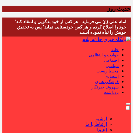
حدیث روز
امام علی (ع) می فرماید : هر کس از خود بدگویی و انتقاد کند٬
خود را اصلاح کرده و هر کس خودستایی نماید٬ پس به تحقیق
خویش را تباه نموده است.
خانه
حوادث و انتظامی
اجتماعی
سیاسی
محیط زیست
اقتصادی
فرهنگی هنری
شهروند خبرنگار
یادداشت
آرشیو
ارتباط با ما
اعضا