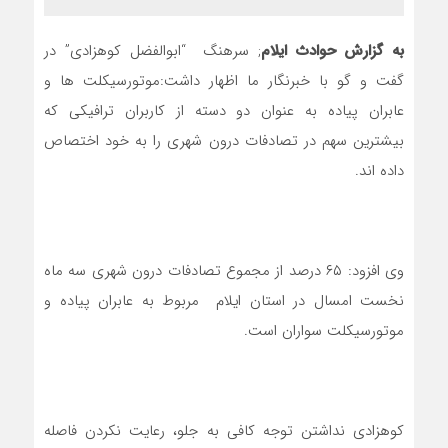
به گزارش حوادث ایلام
; سرهنگ “ابوالفضل کوهزادی” در
گفت و گو با خبرنگار ما اظهار داشت:موتورسيكلت ها و
عابران پياده به عنوان دو دسته از كاربران ترافيكي که
بيشترين سهم در تصادفات درون شهري را به خود اختصاص
داده اند.
وي افزود: ۶۵ درصد از مجموع تصادفات درون شهري سه ماه
نخست امسال در استان ایلام مربوط به عابران پیاده و
موتورسیکلت سواران است.
کوهزادی نداشتن توجه كافي به جلو، رعايت نكردن فاصله