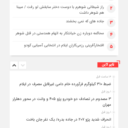
راز شیطانی شوهرم با دوست دختر سابقش لو رفت / مبینا
۲
هم شوهر داشت
جاده های که نمی بخشند
۳
محاکمه دوباره زن خیانتکار به اتهام همدستی در قتل شوهر
۴
افتخارآفرینی رزمی‌کاران ایلام در انتخابی آسیایی کودو
۵
تایم لاین
۱۶ ساعت قبل
ضبط ۳۱۰ کیلوگرم فرآورده خام دامی غیرقابل مصرف در ایلام
۱ روز قبل
۳ مصدوم در تصادف دو خودرو پژو ۴۰۵ و وانت در محور دهلران-
مهران
۱ روز قبل
انحراف شدید پژو ۲۰۷ در جاده بدره/ یک نفر جان باخت
۱ روز قبل