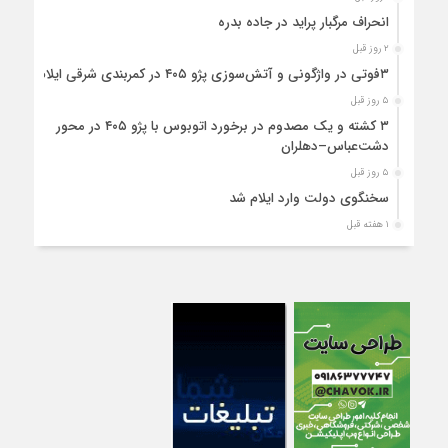
انحراف مرگبار پراید در جاده بدره
۲ روز قبل
۳فوتی در واژگونی و آتش‌سوزی پژو ۴۰۵ در کمربندی شرقی ایلام
۵ روز قبل
۳ کشته و یک مصدوم در برخورد اتوبوس با پژو ۴۰۵ در محور
دشت‌عباس–دهلران
۵ روز قبل
سخنگوی دولت وارد ایلام شد
۱ هفته قبل
استقرار ۷۱۴ دستگاه اتوبوس در پایانه برکت مهران برای بازگشت
زائران اربعین+تصاویر
۱ هفته قبل
واژگونی مرگبار پژوپارس در محور دهلران/ ۴ زائر اربعین جان باختند
۱ هفته قبل
۴کشته و یک مصدوم در حادثه مرگبار واژگونی خودرو پژو پارس در
دهلران
۱ هفته قبل
انتقال هوایی زائر اربعین از ایلام به تهران