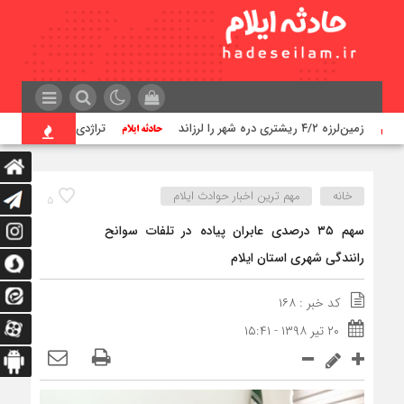
زمین‌لرزه ۴/۲ ریشتری دره شهر را لرزاند
تراژدی آب‌های ایلام؛ زن
خانه
مهم ترین اخبار حوادث ایلام
۵
سهم ۳۵ درصدي عابران پياده در تلفات سوانح
رانندگي شهري استان ایلام
کد خبر : ۱۶۸
۲۰ تیر ۱۳۹۸ - ۱۵:۴۱