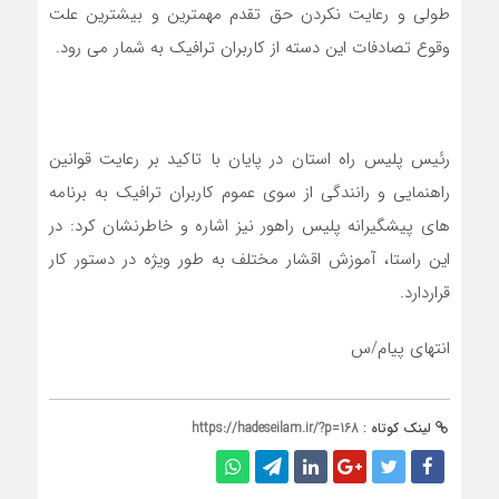
طولي و رعايت نكردن حق تقدم مهمترين و بيشترين علت
وقوع تصادفات اين دسته از كاربران ترافيك به شمار مي رود.
رئیس پلیس راه استان در پایان با تاكيد بر رعايت قوانين
راهنمايي و رانندگي از سوي عموم كاربران ترافيك به برنامه
هاي پيشگيرانه پليس راهور نيز اشاره و خاطرنشان كرد: در
اين راستا، آموزش اقشار مختلف به طور ويژه در دستور كار
قراردارد.
انتهای پیام/س
لینک کوتاه :
https://hadeseilam.ir/?p=168