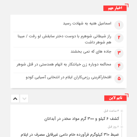
اخبار مهم
اسماعیل هنیه به شهادت رسید
۱
راز شیطانی شوهرم با دوست دختر سابقش لو رفت / مبینا
۲
هم شوهر داشت
جاده های که نمی بخشند
۳
محاکمه دوباره زن خیانتکار به اتهام همدستی در قتل شوهر
۴
افتخارآفرینی رزمی‌کاران ایلام در انتخابی آسیایی کودو
۵
تایم لاین
۴ ساعت قبل
کشف ۶ کیلو و ۳۰۰ گرم مواد مخدر در آبدانان
۲ روز قبل
ضبط ۳۱۰ کیلوگرم فرآورده خام دامی غیرقابل مصرف در ایلام