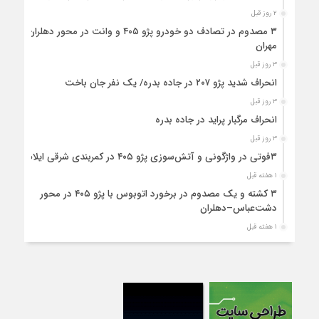
۲ روز قبل
۳ مصدوم در تصادف دو خودرو پژو ۴۰۵ و وانت در محور دهلران-
مهران
۳ روز قبل
انحراف شدید پژو ۲۰۷ در جاده بدره/ یک نفر جان باخت
۳ روز قبل
انحراف مرگبار پراید در جاده بدره
۳ روز قبل
۳فوتی در واژگونی و آتش‌سوزی پژو ۴۰۵ در کمربندی شرقی ایلام
۱ هفته قبل
۳ کشته و یک مصدوم در برخورد اتوبوس با پژو ۴۰۵ در محور
دشت‌عباس–دهلران
۱ هفته قبل
سخنگوی دولت وارد ایلام شد
۱ هفته قبل
استقرار ۷۱۴ دستگاه اتوبوس در پایانه برکت مهران برای بازگشت
زائران اربعین+تصاویر
۱ هفته قبل