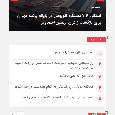
اختصاصی؛
استقرار ۷۱۴ دستگاه اتوبوس در پایانه برکت مهران
برای بازگشت زائران اربعین+تصاویر
اخبار مهم
اسماعیل هنیه به شهادت رسید
۱
راز شیطانی شوهرم با دوست دختر سابقش لو رفت / مبینا
۲
هم شوهر داشت
جاده های که نمی بخشند
۳
محاکمه دوباره زن خیانتکار به اتهام همدستی در قتل شوهر
۴
افتخارآفرینی رزمی‌کاران ایلام در انتخابی آسیایی کودو
۵