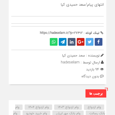
انتهای پیام/سعد حمیدی کیا
لینک کوتاه :
https://hadeseilam.ir/?p=27492
نویسنده : سعد حمیدی کیا
ارسال توسط :
hadeseilam
۹۴ بازدید
بدون دیدگاه
برچسب ها
وام ازدواج
وام ازدواج ۱۴۰۳
وام ازدواج ۱۴۰۴
وام
بانک رسالت
وام بانک مهر ایران
وام خرید خودرو
وام