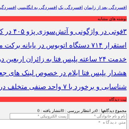
افسردگی بعد از زایمان
افسردگی بک
افسردگی به انگلیسی
افسردگ
نوشته های مشابه
۳فوتی در واژگونی و آتش‌سوزی پژو ۴۰۵ در کمربندی شرقی ایلام
استقرار ۷۱۴ دستگاه اتوبوس در پایانه برکت مهران برای بازگشت زائران اربعین+تصاویر
خدمت ۲۴ ساعته پلیس فتا به زائران اربعین در مرز مهران
هشدار پلیس فتا ایلام در خصوص لینک های ج
شناسایی و برخورد با ۷ واحد صنفی متخلف در بازار ملکشاهی
ثبت دیدگاه
مجموع دیدگاهها : 0
در انتظار بررسی : 0
انتشار یافته : 0