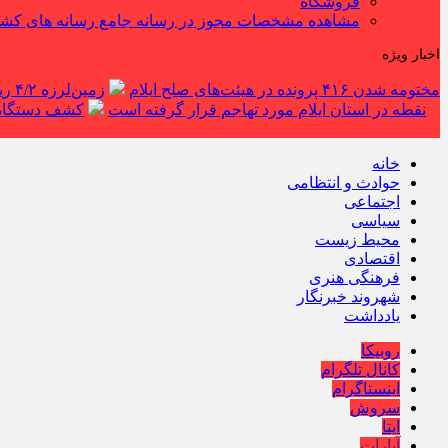
فروشگاه
مشاهده مشخصات مجوز در رسانه جامع رسانه های کش
اخبار ویژه
مختومه شدن ۴۱۶ پرونده در هیئت‌های صلح ایلام
زمین‌لرزه ۴/۲ ریشتری دره شهر را لرزاند
نقطه در استان ایلام مورد تهاجم قرار گرفته است
کشف دستگاه ف
خانه
حوادث و انتظامی
اجتماعی
سیاسی
محیط زیست
اقتصادی
فرهنگی هنری
شهروند خبرنگار
یادداشت
روبیکا
کانال تلگرام
اینستاگرام
سروش
ایتا
آپارات