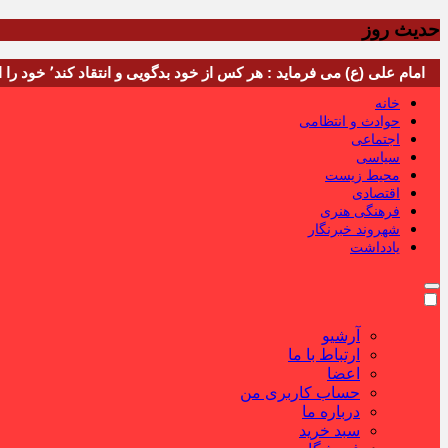
حدیث روز
امام علی (ع) می فرماید : هر کس از خود بدگویی و انتقاد کند٬ خود را اصلاح کرده و هر کس خودستایی نماید٬ پس به تحقیق خویش را تباه نموده است.
خانه
حوادث و انتظامی
اجتماعی
سیاسی
محیط زیست
اقتصادی
فرهنگی هنری
شهروند خبرنگار
یادداشت
آرشیو
ارتباط با ما
اعضا
حساب کاربری من
درباره ما
سبد خرید