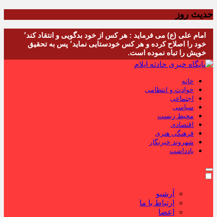
حدیث روز
امام علی (ع) می فرماید : هر کس از خود بدگویی و انتقاد کند٬
خود را اصلاح کرده و هر کس خودستایی نماید٬ پس به تحقیق
خویش را تباه نموده است.
خانه
حوادث و انتظامی
اجتماعی
سیاسی
محیط زیست
اقتصادی
فرهنگی هنری
شهروند خبرنگار
یادداشت
آرشیو
ارتباط با ما
اعضا