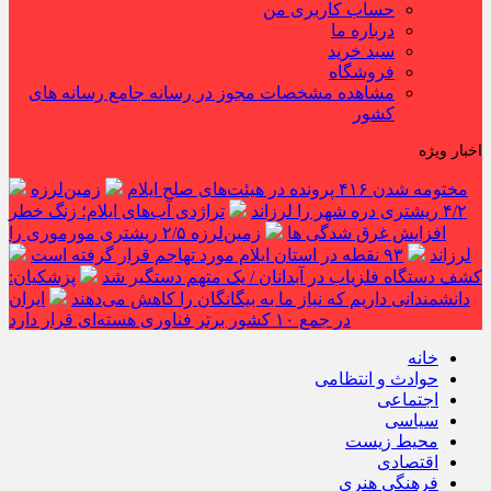
حساب کاربری من
درباره ما
سبد خرید
فروشگاه
مشاهده مشخصات مجوز در رسانه جامع رسانه های
کشور
اخبار ویژه
مختومه شدن ۴۱۶ پرونده در هیئت‌های صلح ایلام
زمین‌لرزه
۴/۲ ریشتری دره شهر را لرزاند
تراژدی آب‌های ایلام؛ زنگ خطر
افزایش غرق شدگی ها
زمین‌لرزه ۲/۵ ریشتری مورموری را
لرزاند
۹۳ نقطه در استان ایلام مورد تهاجم قرار گرفته است
کشف دستگاه فلزیاب در آبدانان / یک متهم دستگیر شد
پزشکیان:
دانشمندانی داریم که نیاز ما به بیگانگان را کاهش می‌دهند
ایران
در جمع ۱۰ کشور برتر فناوری هسته‌ای قرار دارد
خانه
حوادث و انتظامی
اجتماعی
سیاسی
محیط زیست
اقتصادی
فرهنگی هنری