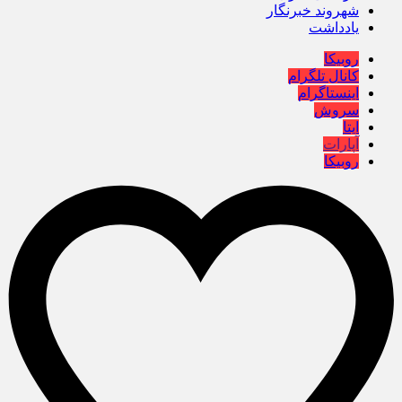
شهروند خبرنگار
یادداشت
روبیکا
کانال تلگرام
اینستاگرام
سروش
ایتا
آپارات
روبیکا