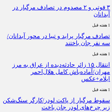
۳ فوتی و ۲ مصدوم در تصادف مرگبار در
آبدانان
1 هفته قبل
تصادف مرگبار پراید و تیبا در محور آبدانان/
سه نفر جان باختند
1 هفته قبل
انتقال ۱۵ زائر حادثه‌دیده از عراق به مرز
مهران/آماده‌باش کامل هلال‌احمر
ایلام+عکس
1 هفته قبل
سقوط مرگبار از پاکت لودر/کارگر سنگ‌شکن
زیر چرخ‌های لودر جان باخت