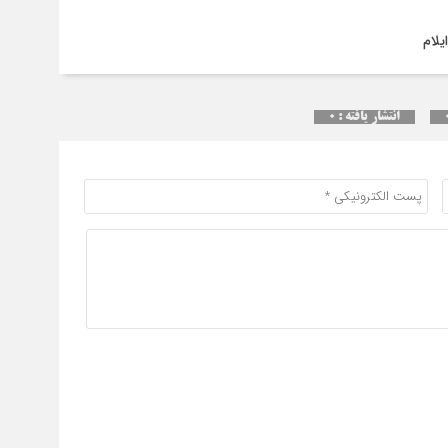
سقو
چرخ
انتشار یافته : ۰