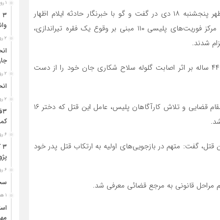
۱ روز قبل
سرهنگ خداداد رشیدی رئیس پلیس آگاهی استان ایلام ظهر پنجشنبه ۱۸ دی در گفت و‌ گو‌ با خبرنگار حادثه ایلام اظهار
وان
داشت اظهار داشت: در پی تماس مردمی ، بامداد امروز با مرکز فوریت‌های پلیسی ۱۱۰ مبنی بر وقوع یک فقره تیراندازی،
۲ روز قبل
ام شدند.
جا
وی افزود: با حضور مأموران در صحنه مشخص شد مردی ۴۴ ساله بر اثر اصابت گلوله سلاح شکاری جان خود را از دست
۲ روز قبل
انح
۲ روز قبل
رئیس پلیس آگاهی استان ایلام تصریح کرد: با هماهنگی مقام قضایی و تلاش کارآگاهان پلیس، عامل این قتل که دختر ۱۶
د.
کمر
۶ روز قبل
قتل، گفت: متهم در بازجویی‌های اولیه به ارتکاب قتل پدر خود
۳
پژو ۴۰۵ در محور دشت‌عب
۶ روز قبل
سخن
 مراحل قانونی به مرجع قضائی معرفی شد.
۱ هفته قبل
مهر