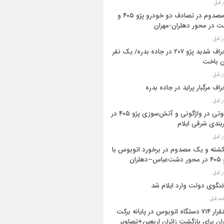
۳ مصدوم در تصادف دو خودرو پژو ۴۰۵ و
ت در محور دهلران-مهران
انحراف شدید پژو ۲۰۷ در جاده بدره/ یک نفر
ن باخت
راف مرگبار پراید در جاده بدره
۳فوتی در واژگونی و آتش‌سوزی پژو ۴۰۵ در
بندی شرقی ایلام
 کشته و یک مصدوم در برخورد اتوبوس با
اس–دهلران
گوی دولت وارد ایلام شد
استقرار ۷۱۴ دستگاه اتوبوس در پایانه برکت
ان برای بازگشت زائران اربعین+تصاویر