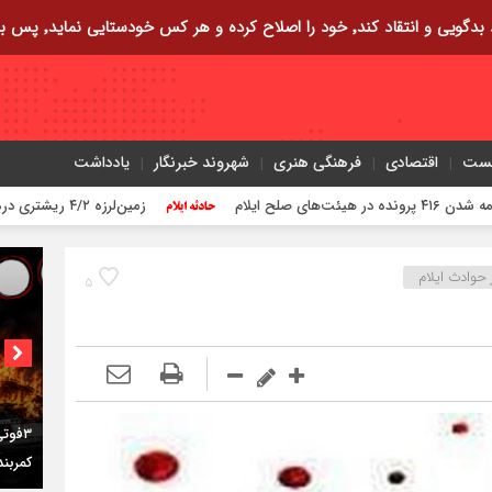
ایی نماید٬ پس به تحقیق خویش را تباه نموده است.
یست
اقتصادی
فرهنگی هنری
شهروند خبرنگار
یادداشت
زمین‌لرزه ۴/۲ ریشتری دره شهر را لرزاند
 حوادث ایلام
۵
کمربن