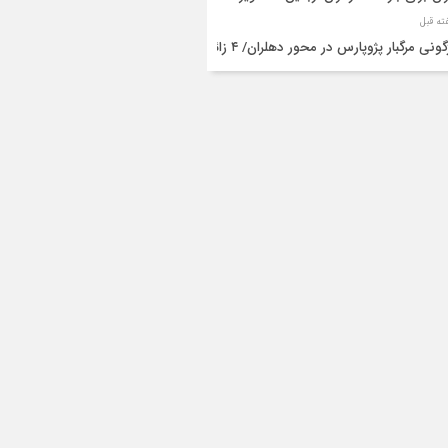
واژگونی مرگبار پژوپارس در محور دهلران/ ۴ زائر
عین جان باختند
شته و یک مصدوم در حادثه مرگبار واژگونی
رو پژو پارس در دهلران
قال هوایی زائر اربعین از ایلام به تهران
۳ فوتی و ۲ مصدوم در تصادف مرگبار در
انان
دف مرگبار پراید و تیبا در محور آبدانان/سه
 جان باختند
انتقال ۱۵ زائر حادثه‌دیده از عراق به مرز مهران/
ده‌باش کامل هلال‌احمر ایلام+عکس