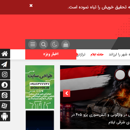
تراژدی آب‌های ایلام؛ زنگ خطر افزایش غرق شدگی ها
اخبار ویژه
۳فوتی در واژگونی و آتش‌سوزی پژو ۴۰۵ در
دی شرقی ایلام