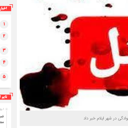
اخبار
۱
۲
۳
۴
۵
تایم ل
۱ روز قبل
دگی در شهر ایلام خبر داد
مصر