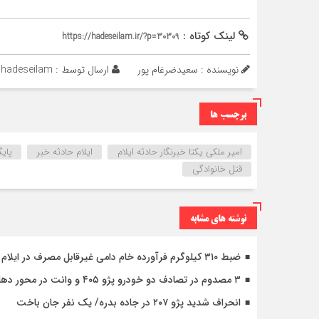
لینک کوتاه :
https://hadeseilam.ir/?p=30309
نویسنده : سعیدضرغام پور
ارسال توسط :
hadeseilam
برچسب ها
امیر ملکی یکتا خبرنگار حادثه ایلام
ایلام حادثه خبر
پایگ
قتل خانوادگی
نوشته های مشابه
ضبط ۳۱۰ کیلوگرم فرآورده خام دامی غیرقابل مصرف در ایلام
۳ مصدوم در تصادف دو خودرو پژو ۴۰۵ و وانت در محور دهلران-مهران
انحراف شدید پژو ۲۰۷ در جاده بدره/ یک نفر جان باخت