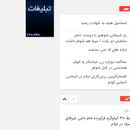
 مهم
اسماعیل هنیه به شهادت رسید
راز شیطانی شوهرم با دوست دختر
سابقش لو رفت / مبینا هم شوهر داشت
جاده های که نمی بخشند
محاکمه دوباره زن خیانتکار به اتهام
همدستی در قتل شوهر
افتخارآفرینی رزمی‌کاران ایلام در انتخابی
آسیایی کودو
این
ضبط ۳۱۰ کیلوگرم فرآورده خام دامی غیرقابل
ف در ایلام