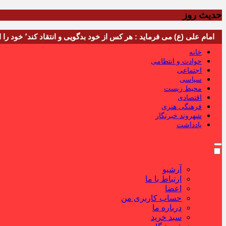
حدیث روز
امام علی (ع) می فرماید : هر کس از خود بدگویی و انتقاد کند٬ خود را اصلاح کرده و هر کس خودستایی نماید٬ پس به تحقیق خویش را تباه نموده است.
خانه
حوادث و انتظامی
اجتماعی
سیاسی
محیط زیست
اقتصادی
فرهنگی هنری
شهروند خبرنگار
یادداشت
آرشیو
ارتباط با ما
اعضا
حساب کاربری من
درباره ما
سبد خرید