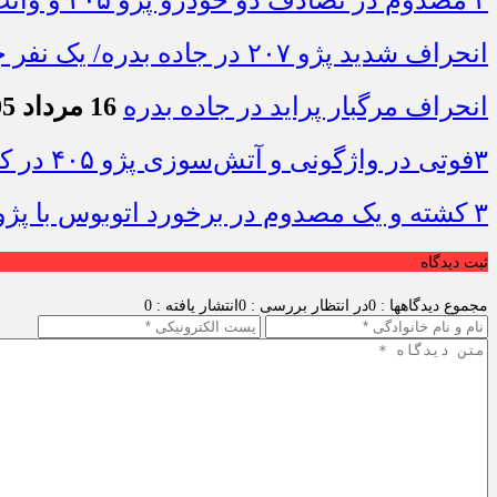
۳ مصدوم در تصادف دو خودرو پژو ۴۰۵ و وانت در محور دهلران-مهران
انحراف شدید پژو ۲۰۷ در جاده بدره/ یک نفر جان باخت
انحراف مرگبار پراید در جاده بدره
16 مرداد 1405 - 10:19
۳فوتی در واژگونی و آتش‌سوزی پژو ۴۰۵ در کمربندی شرقی ایلام
۳ کشته و یک مصدوم در برخورد اتوبوس با پژو ۴۰۵ در محور دشت‌عباس–دهلران
ثبت دیدگاه
مجموع دیدگاهها : 0
در انتظار بررسی : 0
انتشار یافته : 0