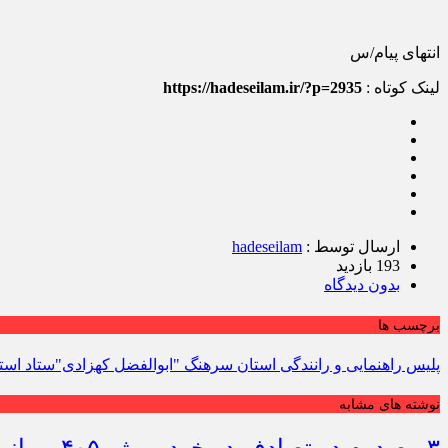
انتهای پیام/س
لینک کوتاه :
https://hadeseilam.ir/?p=2935
ارسال توسط :
hadeseilam
193 بازدید
بدون دیدگاه
برچسب ها
پلیس راهنمایی و رانندگی استان سرهنگ "ابوالفضل کهزادی"ستاد استانی
نوشته های مشابه