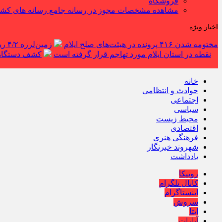
فروشگاه
مشاهده مشخصات مجوز در رسانه جامع رسانه های کش
اخبار ویژه
مختومه شدن ۴۱۶ پرونده در هیئت‌های صلح ایلام
زمین‌لرزه ۴/۲ ریشتری دره شهر را لرزاند
نقطه در استان ایلام مورد تهاجم قرار گرفته است
کشف دستگاه ف
خانه
حوادث و انتظامی
اجتماعی
سیاسی
محیط زیست
اقتصادی
فرهنگی هنری
شهروند خبرنگار
یادداشت
روبیکا
کانال تلگرام
اینستاگرام
سروش
ایتا
آپارات