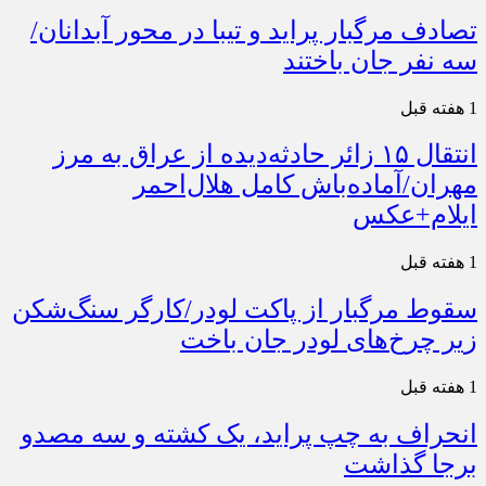
تصادف مرگبار پراید و تیبا در محور آبدانان/
سه نفر جان باختند
1 هفته قبل
انتقال ۱۵ زائر حادثه‌دیده از عراق به مرز
مهران/آماده‌باش کامل هلال‌احمر
ایلام+عکس
1 هفته قبل
سقوط مرگبار از پاکت لودر/کارگر سنگ‌شکن
زیر چرخ‌های لودر جان باخت
1 هفته قبل
انحراف به چپ پراید، یک کشته و سه مصدو
برجا گذاشت