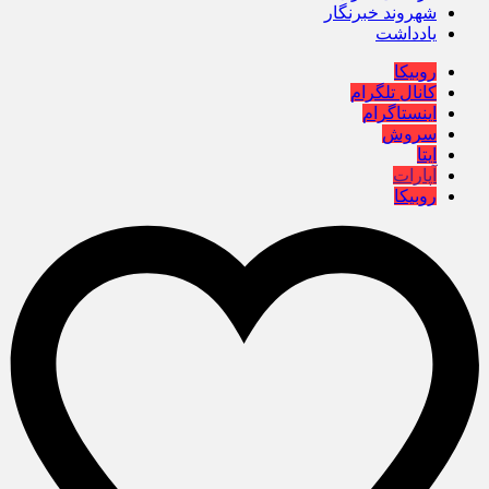
شهروند خبرنگار
یادداشت
روبیکا
کانال تلگرام
اینستاگرام
سروش
ایتا
آپارات
روبیکا