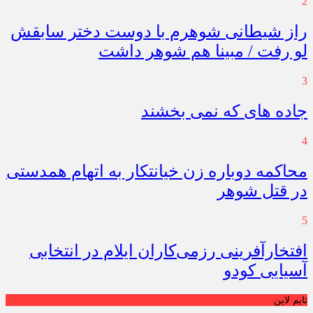
2
راز شیطانی شوهرم با دوست دختر سابقش
لو رفت / مبینا هم شوهر داشت
3
جاده های که نمی بخشند
4
محاکمه دوباره زن خیانتکار به اتهام همدستی
در قتل شوهر
5
افتخارآفرینی رزمی‌کاران ایلام در انتخابی
آسیایی کودو
تایم لاین