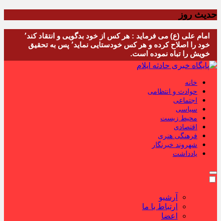
حدیث روز
امام علی (ع) می فرماید : هر کس از خود بدگویی و انتقاد کند٬
خود را اصلاح کرده و هر کس خودستایی نماید٬ پس به تحقیق
خویش را تباه نموده است.
خانه
حوادث و انتظامی
اجتماعی
سیاسی
محیط زیست
اقتصادی
فرهنگی هنری
شهروند خبرنگار
یادداشت
آرشیو
ارتباط با ما
اعضا