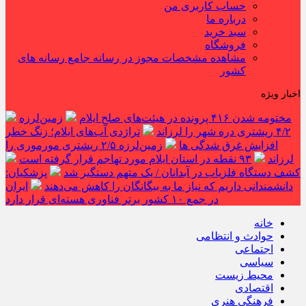
حساب کاربری من
درباره ما
سبد خرید
فروشگاه
مشاهده مشخصات مجوز در رسانه جامع رسانه های
کشور
اخبار ویژه
مختومه شدن ۴۱۶ پرونده در هیئت‌های صلح ایلام
زمین‌لرزه
۴/۲ ریشتری دره شهر را لرزاند
تراژدی آب‌های ایلام؛ زنگ خطر
افزایش غرق شدگی ها
زمین‌لرزه ۲/۵ ریشتری مورموری را
لرزاند
۹۳ نقطه در استان ایلام مورد تهاجم قرار گرفته است
کشف دستگاه فلزیاب در آبدانان / یک متهم دستگیر شد
پزشکیان:
دانشمندانی داریم که نیاز ما به بیگانگان را کاهش می‌دهند
ایران
در جمع ۱۰ کشور برتر فناوری هسته‌ای قرار دارد
خانه
حوادث و انتظامی
اجتماعی
سیاسی
محیط زیست
اقتصادی
فرهنگی هنری