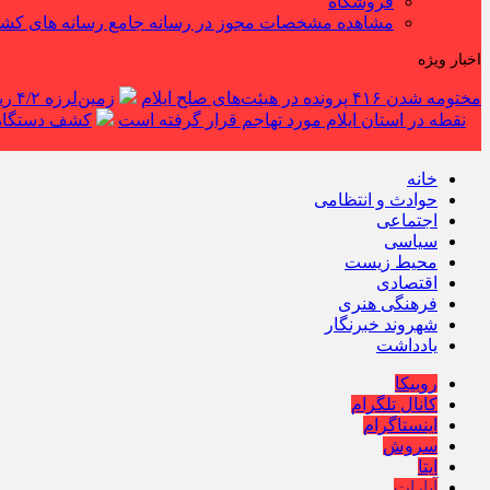
فروشگاه
مشاهده مشخصات مجوز در رسانه جامع رسانه های کش
اخبار ویژه
مختومه شدن ۴۱۶ پرونده در هیئت‌های صلح ایلام
زمین‌لرزه ۴/۲ ریشتری دره شهر را لرزاند
نقطه در استان ایلام مورد تهاجم قرار گرفته است
کشف دستگاه ف
خانه
حوادث و انتظامی
اجتماعی
سیاسی
محیط زیست
اقتصادی
فرهنگی هنری
شهروند خبرنگار
یادداشت
روبیکا
کانال تلگرام
اینستاگرام
سروش
ایتا
آپارات