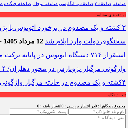
صاعقه
صاعقه ۳
صاعقه به انگلیسی
صاعقه توچال
صاعقه جنگنده
صا
نوشته های مشابه
۳ کشته و یک مصدوم در برخورد اتوبوس با پژو ۴۰۵ در محور دشت‌عباس–دهلران
سخنگوی دولت وارد ایلام شد
12 مرداد 1405 - 7:42
استقرار ۷۱۴ دستگاه اتوبوس در پایانه برکت مهران برای بازگشت زائران اربعین+تصاویر
واژگونی مرگبار پژوپارس در محور دهلران/ ۴ زائر اربعین جان باختند
۴کشته و یک مصدوم در حادثه مرگبار واژگونی خودرو پژو پارس در دهلران
ثبت دیدگاه
مجموع دیدگاهها : 0
در انتظار بررسی : 0
انتشار یافته : 0