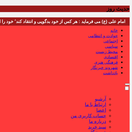
حدیث روز
امام علی (ع) می فرماید : هر کس از خود بدگویی و انتقاد کند٬ خود را اصلاح کرده و هر کس خودستایی نماید٬ پس به تحقیق خویش را تباه نموده است.
خانه
حوادث و انتظامی
اجتماعی
سیاسی
محیط زیست
اقتصادی
فرهنگی هنری
شهروند خبرنگار
یادداشت
آرشیو
ارتباط با ما
اعضا
حساب کاربری من
درباره ما
سبد خرید