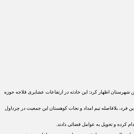
زن دامدار حدود ۵۴ساله در مناطق عشایری این شهرستان اظهار کرد: این حادثه در ارتفاعات عشایری قلاجه حوزه
یت هلال‌احمر استان مبنی بر برخورد صاعقه با این فرد، بلافاصله تیم امداد و نجات کوهستان این جمعیت در چرداول
ام کرده و تحویل به عوامل قضائی دادند.