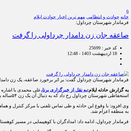
6
خانه
حوادث و انتظامی
مهم ترین اخبار حوادث ایلام
فرماندار شهرستان چرداول:
صاعقه جان زن دامدار چرداولی را گرفت
کد خبر : 25699
18 اردیبهشت 1403 - 12:48
فرماندار شهرستان چرداول گفت: بر اثر برخورد صاعقه، یک زن دامدار ۵۴ساله در مناطق عشایری این شهرستان جان خود را از دست د
به گزارش حادثه ایلام;
به نقل از خبرگزاری برنا،
استحفاظی شهرستان چرداول رخ داد که به دنبال آن یک زن ۵۴ساله به دلیل اصابت صاعقه جان خود را از دست داد.
به منطقه اعزام شد.
فرماندار چرداول، ادامه داد: امدادگران با کوهپیمایی در مسیر کوهست