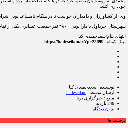
محمدی به روستاییان توصیه کرد که در هنگام صاعقه از تردد و استقر
خودداری کنند.
وی، از کشاورزان و دامداران خواست تا در هنگام نامساعد بودن شرا
شهرستان چرداول با دارا بودن ۳۸۰۰ نفر جمعیت عشایری یکی از نقاط مهم استقرار عشایر استان به شمار می‌رود.
انتهای پیام/سعدحمیدی کیا
لینک کوتاه :
https://hadeseilam.ir/?p=25699
نویسنده : سعدحمیدی کیا
ارسال توسط :
hadeseilam
منبع : خبرگزاری برنا
249 بازدید
بدون دیدگاه
برچسب ها