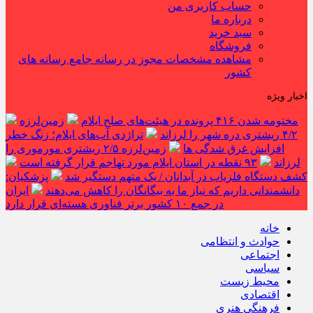
حساب کاربری من
درباره ما
سبد خرید
فروشگاه
مشاهده مشخصات مجوز در رسانه جامع رسانه های
کشور
اخبار ویژه
مختومه شدن ۴۱۶ پرونده در هیئت‌های صلح ایلام
زمین‌لرزه
۴/۲ ریشتری دره شهر را لرزاند
تراژدی آب‌های ایلام؛ زنگ خطر
افزایش غرق شدگی ها
زمین‌لرزه ۲/۵ ریشتری مورموری را
لرزاند
۹۳ نقطه در استان ایلام مورد تهاجم قرار گرفته است
کشف دستگاه فلزیاب در آبدانان / یک متهم دستگیر شد
پزشکیان:
دانشمندانی داریم که نیاز ما به بیگانگان را کاهش می‌دهند
ایران
در جمع ۱۰ کشور برتر فناوری هسته‌ای قرار دارد
خانه
حوادث و انتظامی
اجتماعی
سیاسی
محیط زیست
اقتصادی
فرهنگی هنری