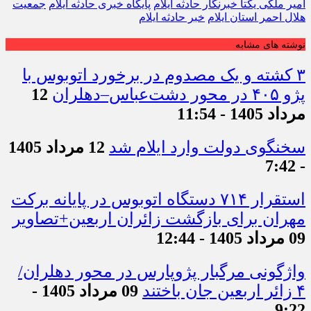
امیر ملکی یکتا خبرنگار حادثه ایلام
پایگاه خبری حادثه ایلام
جمعیت
هلال احمر استان ایلام
خبر حادثه ایلام
نوشته های مشابه
۳ کشته و یک مصدوم در برخورد اتوبوس با
پژو ۴۰۵ در محور دشت‌عباس–دهلران
12
مرداد 1405 - 11:54
سخنگوی دولت وارد ایلام شد
12 مرداد 1405
- 7:42
استقرار ۷۱۴ دستگاه اتوبوس در پایانه برکت
مهران برای بازگشت زائران اربعین+تصاویر
09 مرداد 1405 - 12:44
واژگونی مرگبار پژوپارس در محور دهلران/
۴ زائر اربعین جان باختند
09 مرداد 1405 -
9:22