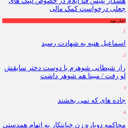
هشدار پلیس فتا ایلام در خصوص لینک های
جعلی درخواست کمک مالی
اخبار مهم
1
اسماعیل هنیه به شهادت رسید
2
راز شیطانی شوهرم با دوست دختر سابقش
لو رفت / مبینا هم شوهر داشت
3
جاده های که نمی بخشند
4
محاکمه دوباره زن خیانتکار به اتهام همدستی