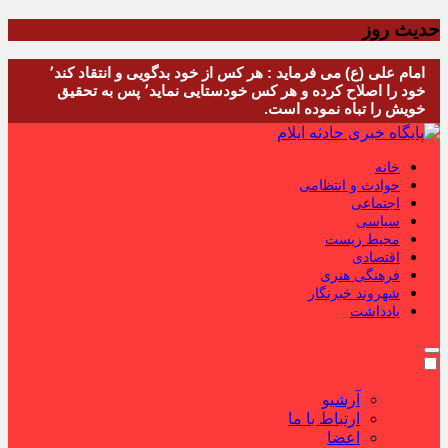
حدیث روز
امام علی (ع) می فرماید : هر کس از خود بدگویی و انتقاد کند٬
خود را اصلاح کرده و هر کس خودستایی نماید٬ پس به تحقیق
خویش را تباه نموده است.
خانه
حوادث و انتظامی
اجتماعی
سیاسی
محیط زیست
اقتصادی
فرهنگی هنری
شهروند خبرنگار
یادداشت
آرشیو
ارتباط با ما
اعضا