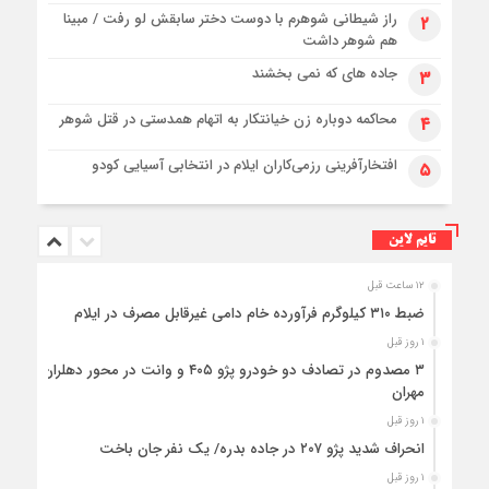
راز شیطانی شوهرم با دوست دختر سابقش لو رفت / مبینا
۲
هم شوهر داشت
جاده های که نمی بخشند
۳
محاکمه دوباره زن خیانتکار به اتهام همدستی در قتل شوهر
۴
افتخارآفرینی رزمی‌کاران ایلام در انتخابی آسیایی کودو
۵
تایم لاین
۱۲ ساعت قبل
ضبط ۳۱۰ کیلوگرم فرآورده خام دامی غیرقابل مصرف در ایلام
۱ روز قبل
۳ مصدوم در تصادف دو خودرو پژو ۴۰۵ و وانت در محور دهلران-
مهران
۱ روز قبل
انحراف شدید پژو ۲۰۷ در جاده بدره/ یک نفر جان باخت
۱ روز قبل