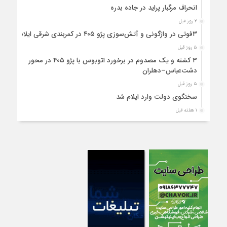
انحراف مرگبار پراید در جاده بدره
۲ روز قبل
۳فوتی در واژگونی و آتش‌سوزی پژو ۴۰۵ در کمربندی شرقی ایلام
۵ روز قبل
۳ کشته و یک مصدوم در برخورد اتوبوس با پژو ۴۰۵ در محور
دشت‌عباس–دهلران
۵ روز قبل
سخنگوی دولت وارد ایلام شد
۱ هفته قبل
استقرار ۷۱۴ دستگاه اتوبوس در پایانه برکت مهران برای بازگشت
زائران اربعین+تصاویر
۱ هفته قبل
واژگونی مرگبار پژوپارس در محور دهلران/ ۴ زائر اربعین جان باختند
۱ هفته قبل
۴کشته و یک مصدوم در حادثه مرگبار واژگونی خودرو پژو پارس در
دهلران
۱ هفته قبل
انتقال هوایی زائر اربعین از ایلام به تهران