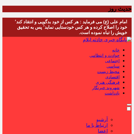
حدیث روز
امام علی (ع) می فرماید : هر کس از خود بدگویی و انتقاد کند٬
خود را اصلاح کرده و هر کس خودستایی نماید٬ پس به تحقیق
خویش را تباه نموده است.
خانه
حوادث و انتظامی
اجتماعی
سیاسی
محیط زیست
اقتصادی
فرهنگی هنری
شهروند خبرنگار
یادداشت
آرشیو
ارتباط با ما
اعضا