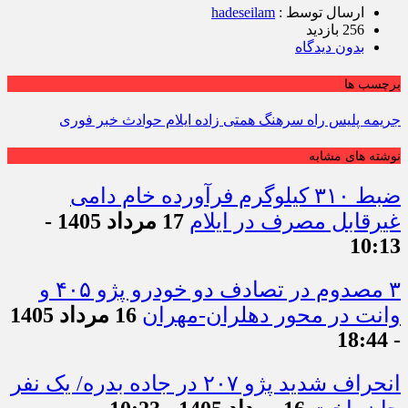
ارسال توسط :
hadeseilam
256 بازدید
بدون دیدگاه
برچسب ها
جریمه پلیس راه سرهنگ همتی زاده ایلام حوادث خبر فوری
نوشته های مشابه
ضبط ۳۱۰ کیلوگرم فرآورده خام دامی
غیرقابل مصرف در ایلام
17 مرداد 1405 -
10:13
۳ مصدوم در تصادف دو خودرو پژو ۴۰۵ و
وانت در محور دهلران-مهران
16 مرداد 1405
- 18:44
انحراف شدید پژو ۲۰۷ در جاده بدره/ یک نفر