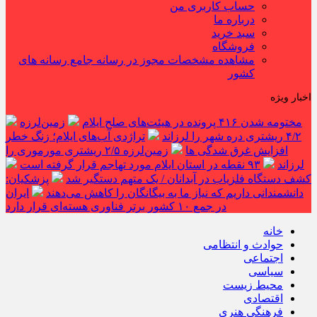
حساب کاربری من
درباره ما
سبد خرید
فروشگاه
مشاهده مشخصات مجوز در رسانه جامع رسانه های
کشور
اخبار ویژه
مختومه شدن ۴۱۶ پرونده در هیئت‌های صلح ایلام
زمین‌لرزه
۴/۲ ریشتری دره شهر را لرزاند
تراژدی آب‌های ایلام؛ زنگ خطر
افزایش غرق شدگی ها
زمین‌لرزه ۲/۵ ریشتری مورموری را
لرزاند
۹۳ نقطه در استان ایلام مورد تهاجم قرار گرفته است
کشف دستگاه فلزیاب در آبدانان / یک متهم دستگیر شد
پزشکیان:
دانشمندانی داریم که نیاز ما به بیگانگان را کاهش می‌دهند
ایران
در جمع ۱۰ کشور برتر فناوری هسته‌ای قرار دارد
خانه
حوادث و انتظامی
اجتماعی
سیاسی
محیط زیست
اقتصادی
فرهنگی هنری