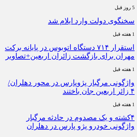
5 روز قبل
سخنگوی دولت وارد ایلام شد
1 هفته قبل
استقرار ۷۱۴ دستگاه اتوبوس در پایانه برکت
مهران برای بازگشت زائران اربعین+تصاویر
1 هفته قبل
واژگونی مرگبار پژوپارس در محور دهلران/
۴ زائر اربعین جان باختند
1 هفته قبل
۴کشته و یک مصدوم در حادثه مرگبار
واژگونی خودرو پژو پارس در دهلران