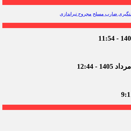
گیری ضارب مسلح
مجروح تیراندازی