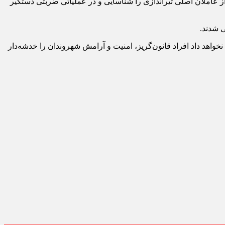
اد: مأموران انتظامی با انجام اقدامات اطلاعاتی، تحقیقات میدانی و اشراف اطلاعاتی، موفق شدند در کمتر از ۲ ساعت ۲ نفر از عاملان اصلی تیراندازی را شناسایی و در عملیاتی ضربتی دستگیر
 شدند.
خواهد داد افراد قانون‌گریز، امنیت و آرامش شهروندان را خدشه‌دار