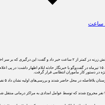
 خصومت شخصی رخ داد، ۳ مجروح برجای گذاشت.
ژه در دستور کار مأموران انتظامی قرار گرفت.
وی افزود:
فرمانده انتظامی شهرستان ایوان تصریح کرد: در جریان این درگیری ۳ نفر مجروح شدند که توسط عوامل 