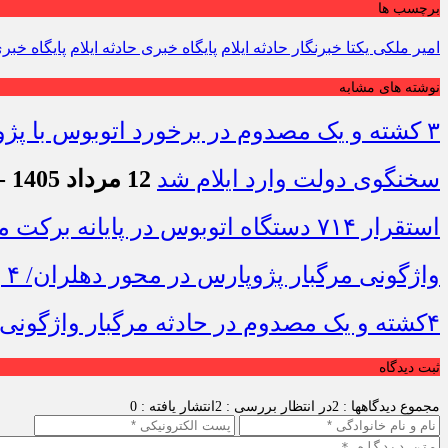
برچسب ها
امیر ملکی یکتا خبرنگار حادثه ایلام
پایگاه خبری حادثه ایلام
پایگاه خبر
نوشته های مشابه
۳ کشته و یک مصدوم در برخورد اتوبوس با پژو ۴۰۵ در محور دشت‌عباس–دهلران
سخنگوی دولت وارد ایلام شد
12 مرداد 1405 - 7:42
استقرار ۷۱۴ دستگاه اتوبوس در پایانه برکت مهران برای بازگشت زائران اربعین+تصاویر
واژگونی مرگبار پژوپارس در محور دهلران/ ۴ زائر اربعین جان باختند
۴کشته و یک مصدوم در حادثه مرگبار واژگونی خودرو پژو پارس در دهلران
ثبت دیدگاه
مجموع دیدگاهها : 2
در انتظار بررسی : 2
انتشار یافته : 0