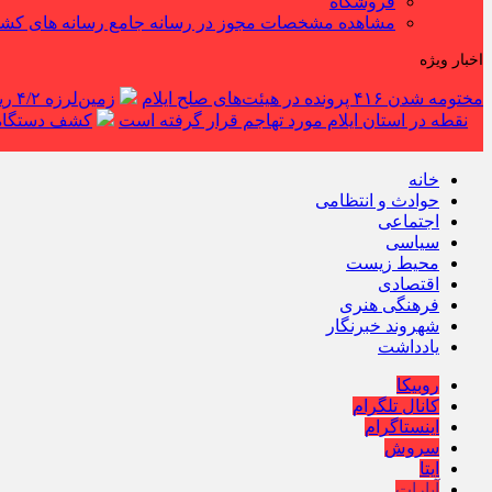
فروشگاه
مشاهده مشخصات مجوز در رسانه جامع رسانه های کش
اخبار ویژه
مختومه شدن ۴۱۶ پرونده در هیئت‌های صلح ایلام
زمین‌لرزه ۴/۲ ریشتری دره شهر را لرزاند
نقطه در استان ایلام مورد تهاجم قرار گرفته است
کشف دستگاه ف
خانه
حوادث و انتظامی
اجتماعی
سیاسی
محیط زیست
اقتصادی
فرهنگی هنری
شهروند خبرنگار
یادداشت
روبیکا
کانال تلگرام
اینستاگرام
سروش
ایتا
آپارات