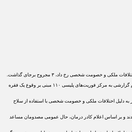
سرهنگ هادی گندمی فرمانده انتظامی شهرستان ایوان، عصر دوشنبه ۱۵ تیرماه در گفت‌وگو با خبرنگار حادثه ایلام اظهار داشت: در پی اعلام گزارشی به مرکز فوریت‌های پلیسی ۱۱۰ مبنی بر وقوع یک فقره
 مأموران انتظامی بخش زرنه به همراه پلیس اطلاعات شهرستان بلافاصله در محل حاضر شدند و بررسی‌های اولیه نشان داد ۵ نفر به دلیل اختلافات ملکی و خصومت شخصی با استفاده از سلاح
امدادی به مراکز درمانی منتقل شدند و بر اساس اعلام کادر درمان، حال عمومی مصدومان مساعد