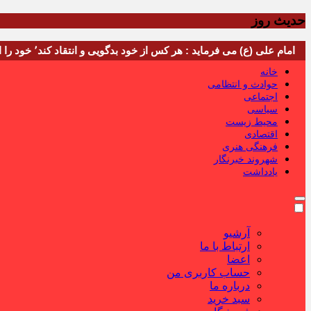
حدیث روز
امام علی (ع) می فرماید : هر کس از خود بدگویی و انتقاد کند٬ خود را اصلاح کرده و هر کس خودستایی نماید٬ پس به تحقیق خویش را تباه نموده است.
خانه
حوادث و انتظامی
اجتماعی
سیاسی
محیط زیست
اقتصادی
فرهنگی هنری
شهروند خبرنگار
یادداشت
آرشیو
ارتباط با ما
اعضا
حساب کاربری من
درباره ما
سبد خرید