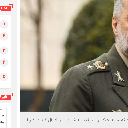
اخبار
۱
۲
۳
۴
۵
تایم ل
۴ ساعت قبل
د که سریعا جنگ را متوقف و آتش بس را اعمال کند در غیر این
وان