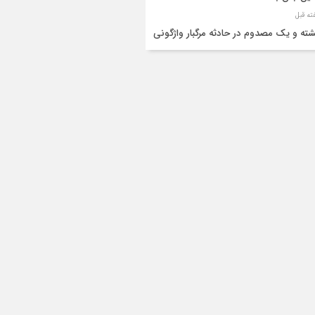
شته و یک مصدوم در حادثه مرگبار واژگونی
رو پژو پارس در دهلران
قال هوایی زائر اربعین از ایلام به تهران
۳ فوتی و ۲ مصدوم در تصادف مرگبار در
انان
دف مرگبار پراید و تیبا در محور آبدانان/سه
 جان باختند
انتقال ۱۵ زائر حادثه‌دیده از عراق به مرز مهران/
ده‌باش کامل هلال‌احمر ایلام+عکس
ط مرگبار از پاکت لودر/کارگر سنگ‌شکن زیر
‌های لودر جان باخت