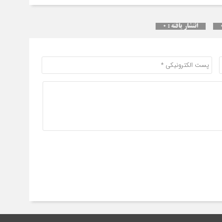
انح
برج
انتشار یافته : ۰