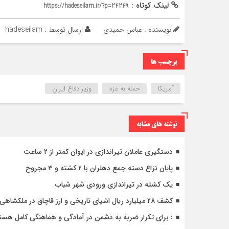
لینک کوتاه :
https://hadeseilam.ir/?p=24249
نویسنده : عباس حمیدی
ارسال توسط :
hadeseilam
برچسب ها
آمریکا
حمله به غزه
وزیر دفاع ایران
نوشته های مشابه
دستگیری عاملان تیراندازی در ایوان کمتر از ۲ ساعت
پایان نزاع دسته جمع دهلران با ۲ کشته و ۳ مجروح
یک کشته در تیراندازی ورودی شهر شباب
کشف ۲۸ میلیارد ریال اشیای تاریخی و ارز قاچاق در ملکشاهی
: برای تکرار ضربه به دشمن در آمادگی و هماهنگی کامل هست