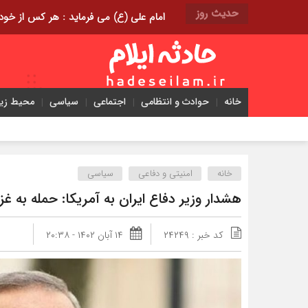
حدیث روز
امام علی (ع) می فرماید : هر کس از خود بدگویی و انتقاد کند٬ خود را اصلاح کرده و هر کس خودست
خانه
حوادث و انتظامی
اجتماعی
سیاسی
محیط ز
خانه
امنیتی و دفاعی
سیاسی
هشدار وزیر دفاع ایران به آمریکا: حمله به غز
کد خبر : ۲۴۲۴۹
۱۴ آبان ۱۴۰۲ - ۲۰:۳۸