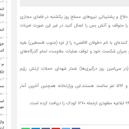
۱۲ ساعت قبل
جا
ر دفاع و پشتیبانی نیرو‌های مسلح روز یکشنبه در فضای مجازی
۱۲ ساعت قبل
را متوقف و آتش بس را اعمال کنید در غیر این صورت ضربات
انح
۱ روز قبل
شنبه ۱۵ مهر عملیات غافلگیر کننده‌ای با نام «طوفان الاقصی» را از غزه (جنوب فلسطین) علیه
کمر
 و جبران شکست خود و توقف عملیات مقاومت، تمام گذرگاه‌های
۴ روز قبل
۳
تا وزارت بهداشت غزه امروز یکشنبه ۱۴ آبان (در سی‌امین روز درگیری‌ها) شمار شهدای حملات ارتش رژیم
پژو ۴۰۵ در محور دشت‌عب
۴ روز قبل
طبق این گزارش، ۴۸۰۰ نفر از شهدا کودک، ۲۵۵۰ نفر زن و ۵۹۶ نفر سالمند هستند.این وزارتخانه همچنین آخرین آمار
سخن
۱ هفته قبل
مهر
۱ هفته قبل
ارب