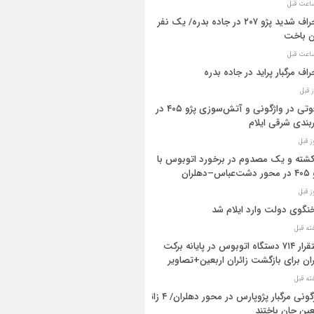
انحراف شدید پژو ۲۰۷ در جاده بدره/ یک نفر
ن باخت
راف مرگبار پراید در جاده بدره
۳فوتی در واژگونی و آتش‌سوزی پژو ۴۰۵ در
بندی شرقی ایلام
 کشته و یک مصدوم در برخورد اتوبوس با
اس–دهلران
گوی دولت وارد ایلام شد
استقرار ۷۱۴ دستگاه اتوبوس در پایانه برکت
ان برای بازگشت زائران اربعین+تصاویر
واژگونی مرگبار پژوپارس در محور دهلران/ ۴ زائر
عین جان باختند