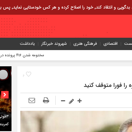
ایی نماید٬ پس به تحقیق خویش را تباه نموده است.
یست
اقتصادی
فرهنگی هنری
شهروند خبرنگار
یادداشت
مختومه شدن ۴۱۶ پرونده در هیئت‌های صلح ایلام
۶
ه را فورا متوقف کنید
کمربند