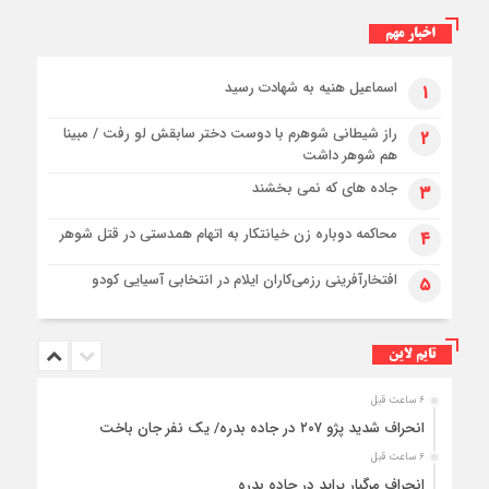
اخبار مهم
اسماعیل هنیه به شهادت رسید
۱
راز شیطانی شوهرم با دوست دختر سابقش لو رفت / مبینا
۲
هم شوهر داشت
جاده های که نمی بخشند
۳
محاکمه دوباره زن خیانتکار به اتهام همدستی در قتل شوهر
۴
افتخارآفرینی رزمی‌کاران ایلام در انتخابی آسیایی کودو
۵
تایم لاین
۶ ساعت قبل
انحراف شدید پژو ۲۰۷ در جاده بدره/ یک نفر جان باخت
۶ ساعت قبل
انحراف مرگبار پراید در جاده بدره