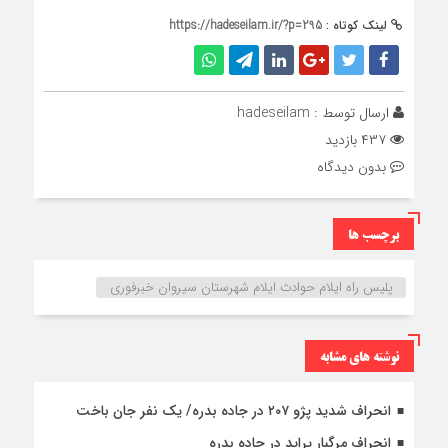
لینک کوتاه :
https://hadeseilam.ir/?p=295
ارسال توسط :
hadeseilam
۴۳۷ بازدید
بدون دیدگاه
برچسب ها
پلیس راه ایلام حوادث ایلام شهرستان سیروان خبرفوری
نوشته های مشابه
انحراف شدید پژو ۲۰۷ در جاده بدره/ یک نفر جان باخت
انحراف مرگبار پراید در جاده بدره