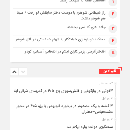
اسماعیل هنیه به شهادت رسید
۱
راز شیطانی شوهرم با دوست دختر سابقش لو رفت / مبینا
۲
هم شوهر داشت
جاده های که نمی بخشند
۳
محاکمه دوباره زن خیانتکار به اتهام همدستی در قتل شوهر
۴
افتخارآفرینی رزمی‌کاران ایلام در انتخابی آسیایی کودو
۵
تایم لاین
۴ ساعت قبل
۳فوتی در واژگونی و آتش‌سوزی پژو ۴۰۵ در کمربندی شرقی ایلام
۳ روز قبل
۳ کشته و یک مصدوم در برخورد اتوبوس با پژو ۴۰۵ در محور
دشت‌عباس–دهلران
۳ روز قبل
سخنگوی دولت وارد ایلام شد