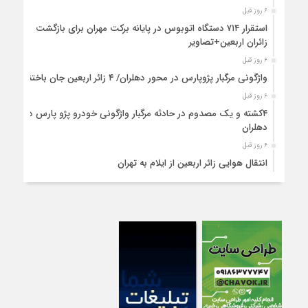
۶ روز قبل
استقرار ۷۱۴ دستگاه اتوبوس در پایانه برکت مهران برای بازگشت
زائران اربعین+تصاویر
۶ روز قبل
واژگونی مرگبار پژوپارس در محور دهلران/ ۴ زائر اربعین جان باختند
۶ روز قبل
۴کشته و یک مصدوم در حادثه مرگبار واژگونی خودرو پژو پارس در
دهلران
۶ روز قبل
انتقال هوایی زائر اربعین از ایلام به تهران
۱ هفته قبل
۳ فوتی و ۲ مصدوم در تصادف مرگبار در آبدانان
۱ هفته قبل
تصادف مرگبار پراید و تیبا در محور آبدانان/سه نفر جان باختند
۱ هفته قبل
انتقال ۱۵ زائر حادثه‌دیده از عراق به مرز مهران/آماده‌باش کامل
هلال‌احمر ایلام+عکس
۱ هفته قبل