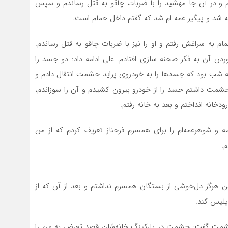
تم و در آن جا مهشید را با ضربات چاقو به قتل رساندم و سپس
ه شد و پیگیر عمه ام شد که گفتم داخل حمام است.
ه سراغش رفتم و او را نیز با ضربات چاقو به قتل رساندم.
ن آن به فکر صحنه سازی افتادم. علی ادامه داد: دو جسد را
 شب بود که جسدها را به خودروی پراید حشمت انتقال دادم و
از حشمت داشتم جسد را از خودرو بیرون کشیدم و آن را سوزاندم،
دخانه انداختم و بعد به خانه رفتم.
 قتل عمه و شوهرعمه‌ام را برای همسرم فرحناز تعریف کردم که از من
.
: من هرگز دل‌خوشی از بستگان همسرم نداشتم و بعد از آن که از
پلیس کند.
ا حشمت گفت: حشمت در پارکینگ خانه‌شان قصد تعرض به من را