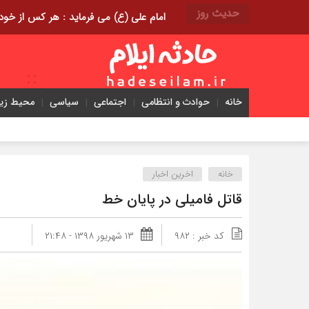
حدیث روز
امام علی (ع) می فرماید : هر کس از خود بدگویی و انتقاد کند٬ خود را اصلاح کرده و هر کس خودست
خانه
حوادث و انتظامی
اجتماعی
سیاسی
محیط ز
خانه
اخرین اخبار
قاتل فامیلی در پایان خط
کد خبر : ۹۸۲
۱۳ شهریور ۱۳۹۸ - ۲۱:۴۸