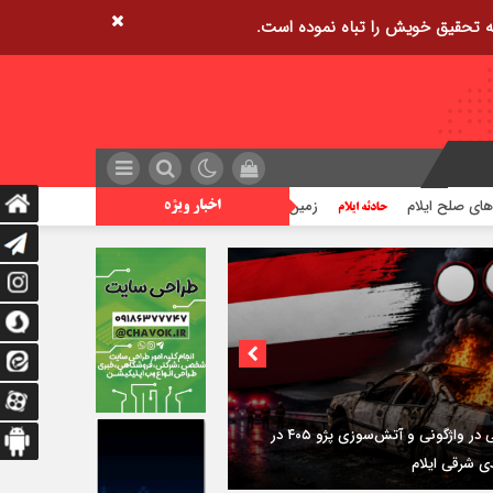
زمین‌لرزه ۴/۲ ریشتری دره شهر را لرزاند
تراژدی آب‌های ایلا
اخبار ویژه
ی؛
استقرار ۷۱۴ دستگاه اتوبوس در پایانه برکت مهران
ازگشت زائران اربعین+تصاویر