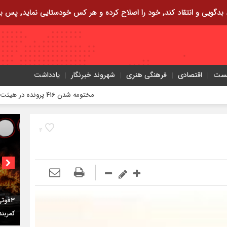
ایی نماید٬ پس به تحقیق خویش را تباه نموده است.
یست
اقتصادی
فرهنگی هنری
شهروند خبرنگار
یادداشت
مختومه شدن ۴۱۶ پرونده در هیئت‌های صلح ایلام
۴
اختصاص
برای ب