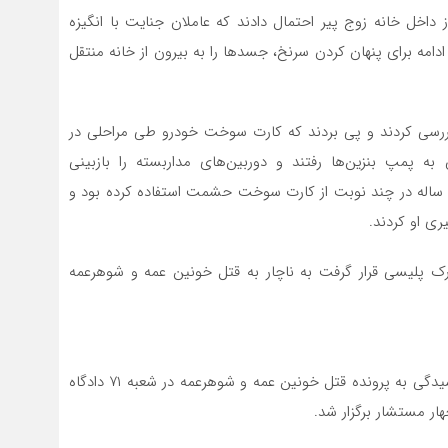
انح
اخل خانه زوج پیر احتمال دادند که عاملان جنایت با انگیزه
برج
ادامه برای پنهان کردن سرنخ، جسدها را به بیرون از خانه منتقل
ررسی کردند و پی بردند که کارت سوخت خودرو طی مراحلی در
 پمپ بنزین‌ها رفتند و دوربین‌های مداربسته را بازبینی
ردند.صحنه عجیبی پیش روی ماموران قرار داشت، علی ۵۰ ساله در چند نوبت از کارت سوخت حشمت استفاده کرده بود و
ری او کردند.
مدارک پلیسی قرار گرفت به ناچار به قتل خونین عمه و شوهرعمه
روز ۲۹ فروردین سال ۹۰ پس از صدور کیفرخواست جلسه رسیدگی به پرونده قتل خونین عمه و شوهرعمه در شعبه ۷۱ دادگاه
ار مستشار برگزار شد.