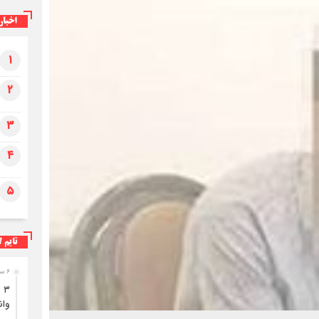
اخبار
۱
۲
۳
۴
۵
تایم ل
۶ ساعت قبل
وان