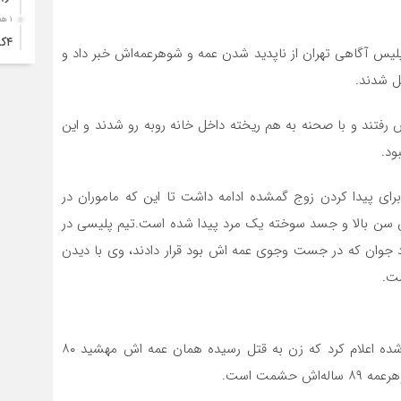
۱ هفته قبل
۴ک
یل خرداد سال ۸۸ بود که مرد جوانی با حضور در اداره ۱۱ پلیس آگاهی تهران از ناپدید شدن عمه و شوهرعمه‌اش خبر داد و
خود
ل شدند.
۱ هفته قبل
انت
رفتند و با صحنه به هم ریخته داخل خانه روبه رو شدند و این
۱ هفته قبل
ود.
آبد
 پیدا کردن زوج گمشده ادامه داشت تا این که ماموران در
۱ هفته قبل
تصا
 سن بالا و جسد سوخته یک مرد پیدا شده است.تیم پلیسی در
نفر
 جوان که در جست وجوی عمه اش بود قرار دادند، وی با دیدن
۱ هفته قبل
آما
۱ هفته قبل
سقو
مرد جوان که علی نام دارد با دیدن تصاویر دو جسد پیدا شده اعلام کرد که زن به قتل رسیده همان عمه اش مهشید ۸۰
چرخ
شمت است.
۱ هفته قبل