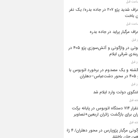
انحراف شدید پژو ۲۰۷ در جاده بدره/ یک نفر
ن باخت
راف مرگبار پراید در جاده بدره
۳فوتی در واژگونی و آتش‌سوزی پژو ۴۰۵ در
بندی شرقی ایلام
 کشته و یک مصدوم در برخورد اتوبوس با
اس–دهلران
گوی دولت وارد ایلام شد
استقرار ۷۱۴ دستگاه اتوبوس در پایانه برکت
ان برای بازگشت زائران اربعین+تصاویر
واژگونی مرگبار پژوپارس در محور دهلران/ ۴ زائر
عین جان باختند