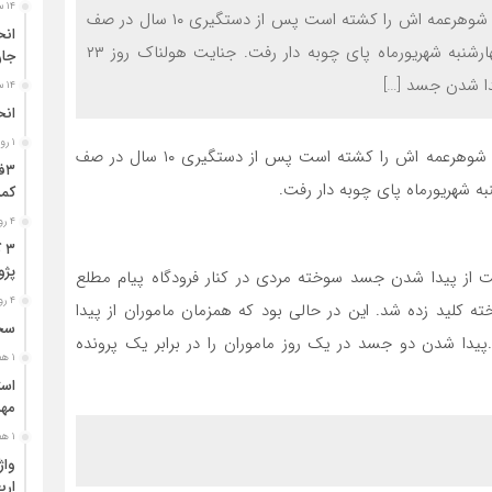
۱۴ ساعت قبل
به گزارش حوادث ایلام; عامل این جنایت فامیلی که عمه و شوهرعمه اش را کشته است پس از دستگیری ۱۰ سال در صف
اجرای حکم قصاص قرار داشت تا این که در نخستین چهارشنبه شهریورماه پای چوبه دار رفت. جنایت هولناک روز ۲۳
جا
۱۴ ساعت قبل
انح
۱ روز قبل
عامل این جنایت فامیلی که عمه و شوهرعمه اش را کشته است پس از دستگیری ۱۰ سال در صف
 شهریورماه پای چوبه دار رفت.
کمر
۴ روز قبل
۳
پژو ۴۰۵ در محور دشت‌عب
ان پلیس ماهدشت از پیدا شدن جسد سوخته مردی در کنار فرودگاه پیام مطلع
۴ روز قبل
لید زده شد. این در حالی بود که همزمان ماموران از پیدا
سخن
دا شدن دو جسد در یک روز ماموران را در برابر یک پرونده
۱ هفته قبل
مهر
۱ هفته قبل
ارب