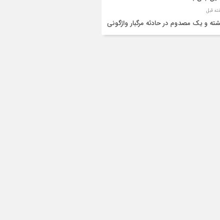
شته و یک مصدوم در حادثه مرگبار واژگونی
رو پژو پارس در دهلران
قال هوایی زائر اربعین از ایلام به تهران
۳ فوتی و ۲ مصدوم در تصادف مرگبار در
انان
دف مرگبار پراید و تیبا در محور آبدانان/سه
 جان باختند
انتقال ۱۵ زائر حادثه‌دیده از عراق به مرز مهران/
ده‌باش کامل هلال‌احمر ایلام+عکس
ط مرگبار از پاکت لودر/کارگر سنگ‌شکن زیر
‌های لودر جان باخت