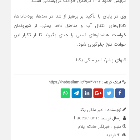
افزایش حدود ۳۲۵ درصدی حوادث غرق‌شدگی است.
وی در پایان با تأکید بر پرهیز از شنا در سدها، رودخانه‌ها،
کانال‌های انتقال آب و مناطق فاقد ایمنی، از شهروندان
خواست هشدارهای ایمنی را جدی بگیرند تا از تکرار این
حوادث تلخ جلوگیری شود.
انتهای پیام/ امیر ملکی یکتا
لینک کوتاه :
https://hadeseilam.ir/?p=30724
نویسنده : امیر ملکی یکتا
ارسال توسط :
hadeseilam
منبع : خبرنگار حادثه ایلام
۹۱ بازدید