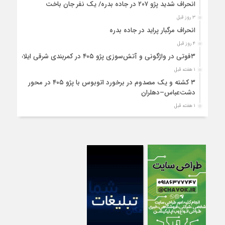
انحراف شدید پژو ۲۰۷ در جاده بدره/ یک نفر جان باخت
۳ روز قبل
انحراف مرگبار پراید در جاده بدره
۴ روز قبل
۳فوتی در واژگونی و آتش‌سوزی پژو ۴۰۵ در کمربندی شرقی ایلام
۱ هفته قبل
۳ کشته و یک مصدوم در برخورد اتوبوس با پژو ۴۰۵ در محور
دشت‌عباس–دهلران
۱ هفته قبل
سخنگوی دولت وارد ایلام شد
۱ هفته قبل
استقرار ۷۱۴ دستگاه اتوبوس در پایانه برکت مهران برای بازگشت
زائران اربعین+تصاویر
۱ هفته قبل
واژگونی مرگبار پژوپارس در محور دهلران/ ۴ زائر اربعین جان باختند
۱ هفته قبل
۴کشته و یک مصدوم در حادثه مرگبار واژگونی خودرو پژو پارس در
دهلران