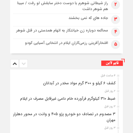
راز شیطانی شوهرم با دوست دختر سابقش لو رفت / مبینا
۲
هم شوهر داشت
جاده های که نمی بخشند
۳
محاکمه دوباره زن خیانتکار به اتهام همدستی در قتل شوهر
۴
افتخارآفرینی رزمی‌کاران ایلام در انتخابی آسیایی کودو
۵
تایم لاین
۴ ساعت قبل
کشف ۶ کیلو و ۳۰۰ گرم مواد مخدر در آبدانان
۲ روز قبل
ضبط ۳۱۰ کیلوگرم فرآورده خام دامی غیرقابل مصرف در ایلام
۳ روز قبل
۳ مصدوم در تصادف دو خودرو پژو ۴۰۵ و وانت در محور دهلران-
مهران
۳ روز قبل