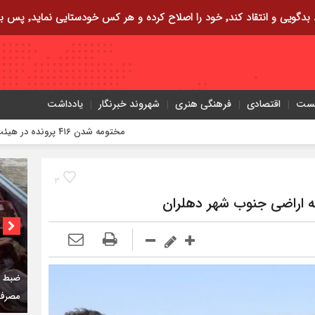
ایی نماید٬ پس به تحقیق خویش را تباه نموده است.
یست
اقتصادی
فرهنگی هنری
شهروند خبرنگار
یادداشت
مختومه شدن ۴۱۶ پرونده در هیئت‌های صلح ایلام
۳
ه اراضی جنوب شهر دهلران
کمربن