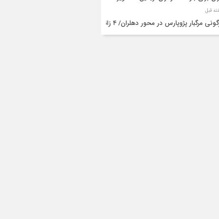
واژگونی مرگبار پژوپارس در محور دهلران/ ۴ زائر
عین جان باختند
شته و یک مصدوم در حادثه مرگبار واژگونی
رو پژو پارس در دهلران
قال هوایی زائر اربعین از ایلام به تهران
۳ فوتی و ۲ مصدوم در تصادف مرگبار در
انان
دف مرگبار پراید و تیبا در محور آبدانان/سه
 جان باختند
انتقال ۱۵ زائر حادثه‌دیده از عراق به مرز مهران/
ده‌باش کامل هلال‌احمر ایلام+عکس