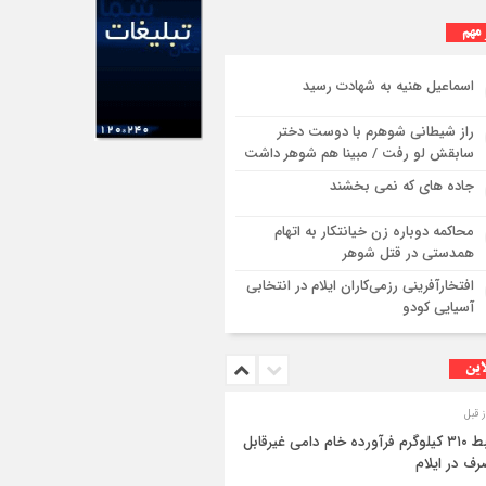
 مهم
اسماعیل هنیه به شهادت رسید
راز شیطانی شوهرم با دوست دختر
سابقش لو رفت / مبینا هم شوهر داشت
جاده های که نمی بخشند
محاکمه دوباره زن خیانتکار به اتهام
همدستی در قتل شوهر
افتخارآفرینی رزمی‌کاران ایلام در انتخابی
آسیایی کودو
این
ضبط ۳۱۰ کیلوگرم فرآورده خام دامی غیرقابل
ف در ایلام