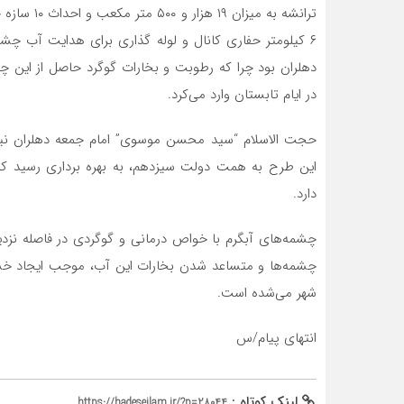
ترانشه به م
۶ کیلومتر حفاری کانال و لوله گذاری برای هدایت آب چشمه‌
دهلران بود چرا که رطوبت و بخارات گوگرد حاصل از این چش
در ایام تابستان وارد می‌کرد.
حجت الاسلام “سید محسن موسوی” امام جمعه دهلران نیز ب
این طرح به همت دولت سیزدهم، به بهره برداری رسید ک
دارد.
چشمه‌های آبگرم با خواص درمانی و گوگردی در فاصله نزدیک
چشمه‌ها و متساعد شدن بخارات این آب، موجب ایجاد خسار
شهر می‌شده است.
انتهای پیام/س
لینک کوتاه :
https://hadeseilam.ir/?p=28044