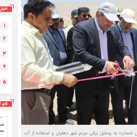
اخبار
۱
ضبط ۳۱۰ کیلوگرم فرآورده خام دامی غیرقابل
۲
مصرف در ایلام
۳
۴
۵
تایم ل
۱ روز قبل
مصر
خسارت به وسایل برقی مردم شهر دهلران و استفاده از آب