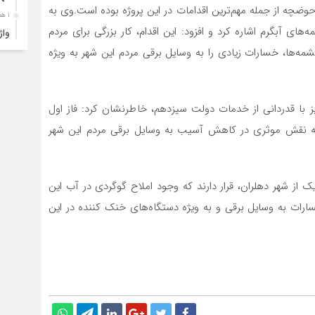
یزان ۱۹ هزار و ۵۰۰ متر مکعب و احداث ۱۰ سازه حوضچه از جمله مهم‌ترین اقدامات در این پروژه بوده است.وی به
۱ هفته قبل
های آبگرم اشاره کرد و افزود: این اقدام، کار بزرگی برای مردم
ارب
مه‌ها، خسارات زیادی را به وسایل برقی مردم این شهر به ویژه
۱ هفته قبل
۴ک
خود
ا قدردانی از خدمات دولت سیزدهم، خاطرنشان کرد: فاز اول
۱ هفته قبل
ه نقش موثری در کاهش آسیب به وسایل برقی مردم این شهر
انت
۱ هفته قبل
آبد
 از شهر دهلران، قرار دارند که وجود املاح گوگردی در آب این
۱ هفته قبل
ات به وسایل برقی و به ویژه دستگاه‌های خنک کننده در این
تصا
نفر
۱ هفته قبل
آما
۱ هفته قبل