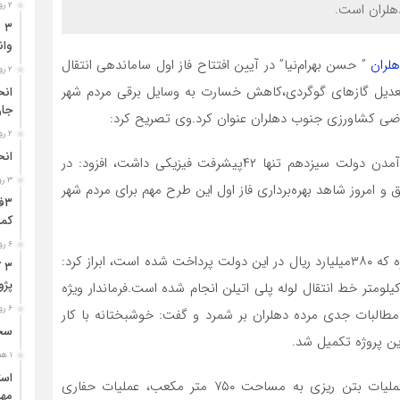
۲ روز قبل
هلران است.
وان
هلران
” حسن بهرام‌نیا” در آیین افتتاح فاز اول ساماندهی انتقال
۲ روز قبل
تعدیل گازهای گوگردی،کاهش خسارت به وسایل برقی مردم شهر
جا
اراضی کشاورزی جنوب دهلران عنوان کرد.وی تصریح کرد:
۲ روز قبل
انح
این پروژه در سال ۱۳۹۸شروع شده بود و قبل از روی کار آمدن دولت سیزدهم تنها ۴۲پیشرفت فیزیکی داشت، افزود: در
۳ روز قبل
 پروژه تزریق و امروز شاهد بهره‌برداری فاز اول این طرح مهم برای مردم شهر
کمر
۶ روز قبل
بهرام‌نیا با اشاره به هزینه‌کرد ۵۱۰ میلیارد ریالی برای این پروژه که ۳۸۰میلیارد ریال در این دولت پرداخت شده است، ابراز کرد:
۳
پژو ۴۰۵ در محور دشت‌عب
ر انتقال آب چشمه‌های آبگرم دهلران با اجرای بیش از ۶ کیلومتر خط انتقال لوله پلی اتیلن انجام شده است.فرماندار ویژه
۶ روز قبل
 مطالبات جدی مرده دهلران بر شمرد و گفت: خوشبختانه با کار
سخن
ین پروژه تکمیل شد.
۱ هفته قبل
“لطیف صادقی” افزود: احداث حوضچه و رسوبگیر اولیه، عملیات بتن ریزی به مساحت ۷۵۰ متر مکعب، عملیات حفاری
مهر