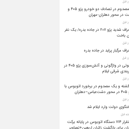
۳ مصدوم در تصادف دو خودرو پژو ۴۰۵ و
ت در محور دهلران-مهران
انحراف شدید پژو ۲۰۷ در جاده بدره/ یک نفر
ن باخت
راف مرگبار پراید در جاده بدره
۳فوتی در واژگونی و آتش‌سوزی پژو ۴۰۵ در
بندی شرقی ایلام
 کشته و یک مصدوم در برخورد اتوبوس با
اس–دهلران
گوی دولت وارد ایلام شد
استقرار ۷۱۴ دستگاه اتوبوس در پایانه برکت
ان برای بازگشت زائران اربعین+تصاویر