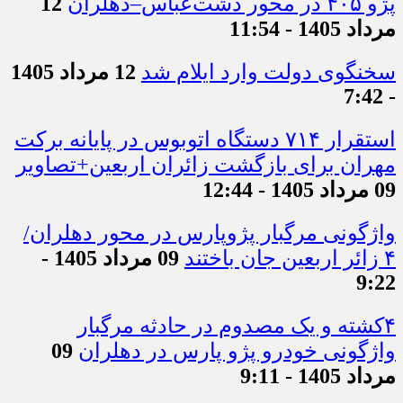
پژو ۴۰۵ در محور دشت‌عباس–دهلران
12
مرداد 1405 - 11:54
سخنگوی دولت وارد ایلام شد
12 مرداد 1405
- 7:42
استقرار ۷۱۴ دستگاه اتوبوس در پایانه برکت
مهران برای بازگشت زائران اربعین+تصاویر
09 مرداد 1405 - 12:44
واژگونی مرگبار پژوپارس در محور دهلران/
۴ زائر اربعین جان باختند
09 مرداد 1405 -
9:22
۴کشته و یک مصدوم در حادثه مرگبار
واژگونی خودرو پژو پارس در دهلران
09
مرداد 1405 - 9:11