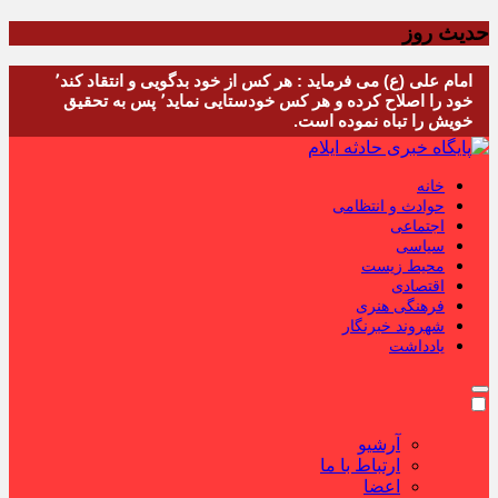
حدیث روز
امام علی (ع) می فرماید : هر کس از خود بدگویی و انتقاد کند٬
خود را اصلاح کرده و هر کس خودستایی نماید٬ پس به تحقیق
خویش را تباه نموده است.
خانه
حوادث و انتظامی
اجتماعی
سیاسی
محیط زیست
اقتصادی
فرهنگی هنری
شهروند خبرنگار
یادداشت
آرشیو
ارتباط با ما
اعضا