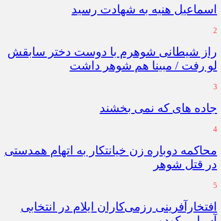
اسماعیل هنیه به شهادت رسید
2
راز شیطانی شوهرم با دوست دختر سابقش
لو رفت / مبینا هم شوهر داشت
3
جاده های که نمی بخشند
4
محاکمه دوباره زن خیانتکار به اتهام همدستی
در قتل شوهر
5
افتخارآفرینی رزمی‌کاران ایلام در انتخابی
آسیایی کودو