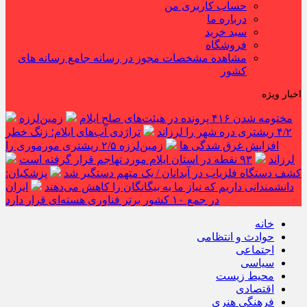
حساب کاربری من
درباره ما
سبد خرید
فروشگاه
مشاهده مشخصات مجوز در رسانه جامع رسانه های
کشور
اخبار ویژه
مختومه شدن ۴۱۶ پرونده در هیئت‌های صلح ایلام
زمین‌لرزه
۴/۲ ریشتری دره شهر را لرزاند
تراژدی آب‌های ایلام؛ زنگ خطر
افزایش غرق شدگی ها
زمین‌لرزه ۲/۵ ریشتری مورموری را
لرزاند
۹۳ نقطه در استان ایلام مورد تهاجم قرار گرفته است
کشف دستگاه فلزیاب در آبدانان / یک متهم دستگیر شد
پزشکیان:
دانشمندانی داریم که نیاز ما به بیگانگان را کاهش می‌دهند
ایران
در جمع ۱۰ کشور برتر فناوری هسته‌ای قرار دارد
خانه
حوادث و انتظامی
اجتماعی
سیاسی
محیط زیست
اقتصادی
فرهنگی هنری