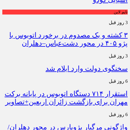
تایم لاین
3 روز قبل
۳ کشته و یک مصدوم در برخورد اتوبوس با
پژو ۴۰۵ در محور دشت‌عباس–دهلران
3 روز قبل
سخنگوی دولت وارد ایلام شد
6 روز قبل
استقرار ۷۱۴ دستگاه اتوبوس در پایانه برکت
مهران برای بازگشت زائران اربعین+تصاویر
6 روز قبل
واژگونی مرگبار پژوپارس در محور دهلران/