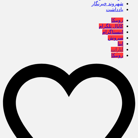
شهروند خبرنگار
یادداشت
روبیکا
کانال تلگرام
اینستاگرام
سروش
ایتا
آپارات
روبیکا