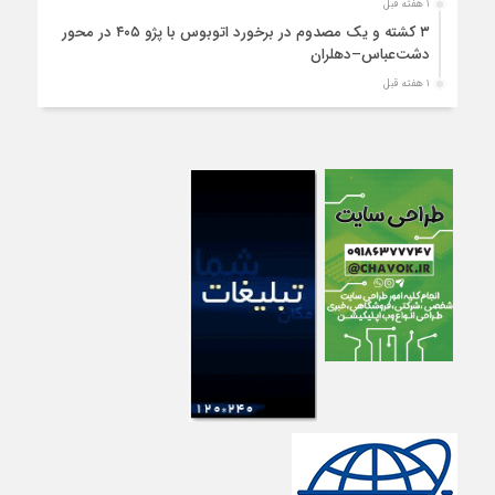
۱ هفته قبل
۳ کشته و یک مصدوم در برخورد اتوبوس با پژو ۴۰۵ در محور
دشت‌عباس–دهلران
۱ هفته قبل
سخنگوی دولت وارد ایلام شد
۱ هفته قبل
استقرار ۷۱۴ دستگاه اتوبوس در پایانه برکت مهران برای بازگشت
زائران اربعین+تصاویر
۱ هفته قبل
واژگونی مرگبار پژوپارس در محور دهلران/ ۴ زائر اربعین جان باختند
۱ هفته قبل
۴کشته و یک مصدوم در حادثه مرگبار واژگونی خودرو پژو پارس در
دهلران
۱ هفته قبل
انتقال هوایی زائر اربعین از ایلام به تهران
۱ هفته قبل
۳ فوتی و ۲ مصدوم در تصادف مرگبار در آبدانان
۱ هفته قبل