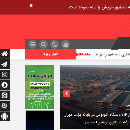
تراژدی آب‌های ایلام؛ زنگ خطر افزایش غرق شدگی ها
اخبار ویژه
ی؛
استقرار ۷۱۴ دستگاه اتوبوس در پایانه برکت مهران
ازگشت زائران اربعین+تصاویر