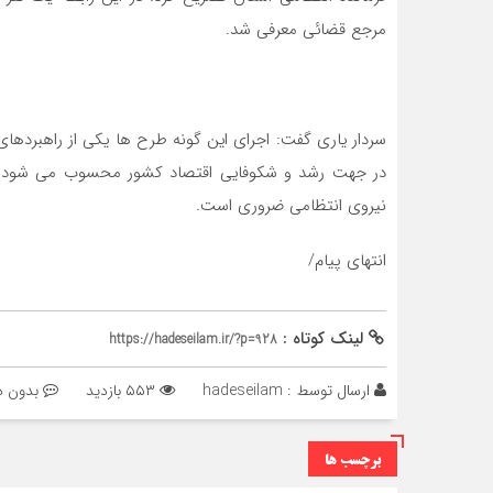
مرجع قضائي معرفي شد.
سردار یاری گفت: اجراي اين گونه طرح ها يکي از راهبردهاي 
در جهت رشد و شكوفايي اقتصاد كشور محسوب مي شود و د
نيروي انتظامي ضروري است.
انتهای پیام/
لینک کوتاه :
https://hadeseilam.ir/?p=928
ارسال توسط :
hadeseilam
۵۵۳ بازدید
بدون د
برچسب ها