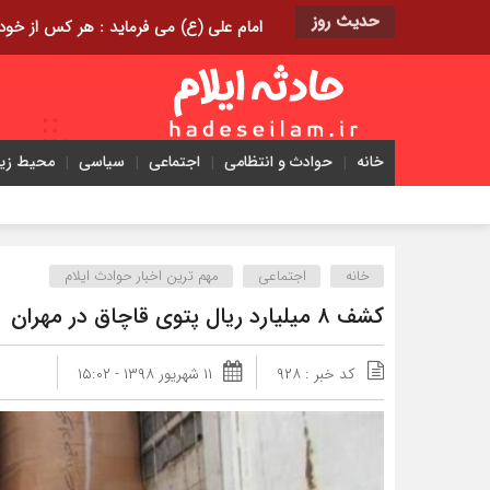
حدیث روز
امام علی (ع) می فرماید : هر کس از خود بدگویی و انتقاد کند٬ خود را اصلاح کرده و هر کس خودست
خانه
حوادث و انتظامی
اجتماعی
سیاسی
محیط ز
مختومه شدن ۴۱۶ پرونده در هیئت‌های 
خانه
اجتماعی
مهم ترین اخبار حوادث ایلام
کشف ۸ میلیارد ریال پتوی قاچاق در مهران
کد خبر : ۹۲۸
۱۱ شهریور ۱۳۹۸ - ۱۵:۰۲