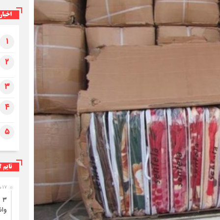
اخبار
۱
۲
۳
۴
۵
تایم ل
۱۷ ساعت قبل
وان