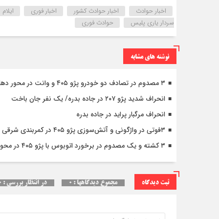
اخبار حوادث
اخبار حوادث کشور
اخبار فوری
ایلام 
سردار یاری پلیس
حوادث فوری
نوشته های مشابه
۳ مصدوم در تصادف دو خودرو پژو ۴۰۵ و وانت در محور دهلران-مهران
انحراف شدید پژو ۲۰۷ در جاده بدره/ یک نفر جان باخت
انحراف مرگبار پراید در جاده بدره
۳فوتی در واژگونی و آتش‌سوزی پژو ۴۰۵ در کمربندی شرقی ایلام
۳ کشته و یک مصدوم در برخورد اتوبوس با پژو ۴۰۵ در محور دشت‌عباس–دهلران
ثبت دیدگاه
مجموع دیدگاهها : ۰
در انتظار بررسی : ۰