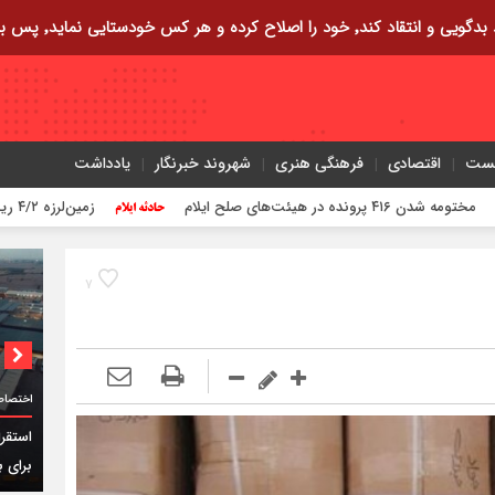
ایی نماید٬ پس به تحقیق خویش را تباه نموده است.
یست
اقتصادی
فرهنگی هنری
شهروند خبرنگار
یادداشت
صلح ایلام
زمین‌لرزه ۴/۲ ریشتری دره شهر را لرزاند
۷
اختصاص
برای ب