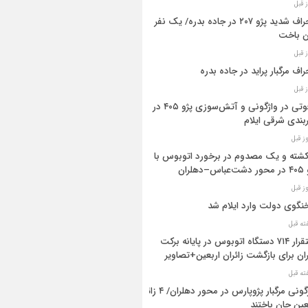
انحراف شدید پژو ۲۰۷ در جاده بدره/ یک نفر
ن باخت
راف مرگبار پراید در جاده بدره
۳فوتی در واژگونی و آتش‌سوزی پژو ۴۰۵ در
بندی شرقی ایلام
 کشته و یک مصدوم در برخورد اتوبوس با
اس–دهلران
گوی دولت وارد ایلام شد
استقرار ۷۱۴ دستگاه اتوبوس در پایانه برکت
ان برای بازگشت زائران اربعین+تصاویر
واژگونی مرگبار پژوپارس در محور دهلران/ ۴ زائر
عین جان باختند