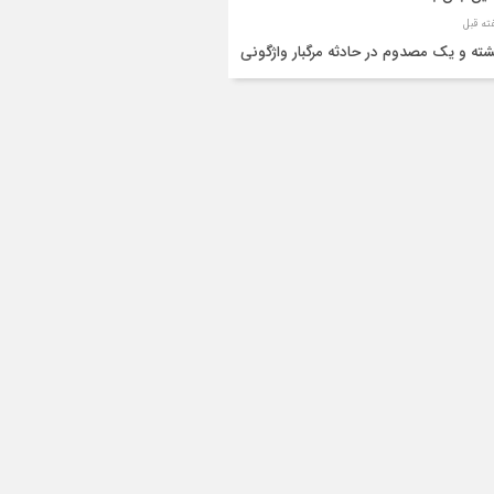
شته و یک مصدوم در حادثه مرگبار واژگونی
رو پژو پارس در دهلران
قال هوایی زائر اربعین از ایلام به تهران
۳ فوتی و ۲ مصدوم در تصادف مرگبار در
انان
دف مرگبار پراید و تیبا در محور آبدانان/سه
 جان باختند
انتقال ۱۵ زائر حادثه‌دیده از عراق به مرز مهران/
ده‌باش کامل هلال‌احمر ایلام+عکس
ط مرگبار از پاکت لودر/کارگر سنگ‌شکن زیر
‌های لودر جان باخت