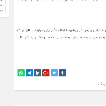
۱ هفته قبل
۴ک
خود
۱ هفته قبل
انت
عملياتي پليس در پيشبرد اهداف مأموريتي مبارزه با قاچاق کالا
۱ هفته قبل
ر اين زمينه همراهي و همكاري تمام نهادها و بخش ها با
آبد
۱ هفته قبل
تصا
نفر
۱ هفته قبل
آما
یدگاه
۱ هفته قبل
سقو
چرخ
۱ هفته قبل