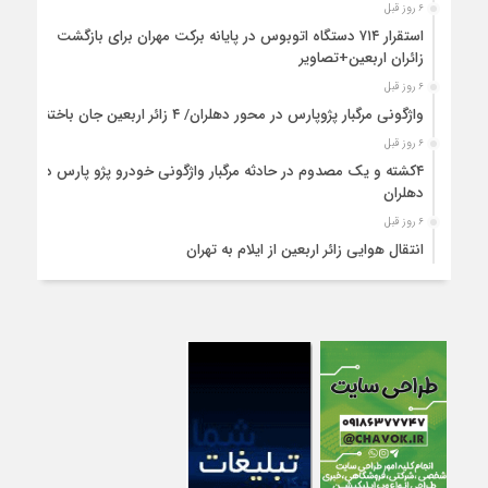
۶ روز قبل
استقرار ۷۱۴ دستگاه اتوبوس در پایانه برکت مهران برای بازگشت
زائران اربعین+تصاویر
۶ روز قبل
واژگونی مرگبار پژوپارس در محور دهلران/ ۴ زائر اربعین جان باختند
۶ روز قبل
۴کشته و یک مصدوم در حادثه مرگبار واژگونی خودرو پژو پارس در
دهلران
۶ روز قبل
انتقال هوایی زائر اربعین از ایلام به تهران
۱ هفته قبل
۳ فوتی و ۲ مصدوم در تصادف مرگبار در آبدانان
۱ هفته قبل
تصادف مرگبار پراید و تیبا در محور آبدانان/سه نفر جان باختند
۱ هفته قبل
انتقال ۱۵ زائر حادثه‌دیده از عراق به مرز مهران/آماده‌باش کامل
هلال‌احمر ایلام+عکس
۱ هفته قبل