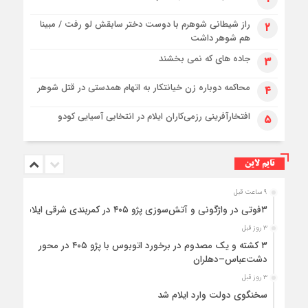
راز شیطانی شوهرم با دوست دختر سابقش لو رفت / مبینا
۲
هم شوهر داشت
جاده های که نمی بخشند
۳
محاکمه دوباره زن خیانتکار به اتهام همدستی در قتل شوهر
۴
افتخارآفرینی رزمی‌کاران ایلام در انتخابی آسیایی کودو
۵
تایم لاین
۹ ساعت قبل
۳فوتی در واژگونی و آتش‌سوزی پژو ۴۰۵ در کمربندی شرقی ایلام
۳ روز قبل
۳ کشته و یک مصدوم در برخورد اتوبوس با پژو ۴۰۵ در محور
دشت‌عباس–دهلران
۳ روز قبل
سخنگوی دولت وارد ایلام شد