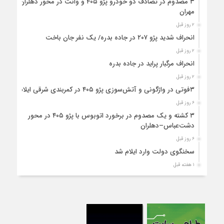
۳ مصدوم در تصادف دو خودرو پژو ۴۰۵ و وانت در محور دهلران-
مهران
۲ روز قبل
انحراف شدید پژو ۲۰۷ در جاده بدره/ یک نفر جان باخت
۲ روز قبل
انحراف مرگبار پراید در جاده بدره
۲ روز قبل
۳فوتی در واژگونی و آتش‌سوزی پژو ۴۰۵ در کمربندی شرقی ایلام
۶ روز قبل
۳ کشته و یک مصدوم در برخورد اتوبوس با پژو ۴۰۵ در محور
دشت‌عباس–دهلران
۶ روز قبل
سخنگوی دولت وارد ایلام شد
۱ هفته قبل
استقرار ۷۱۴ دستگاه اتوبوس در پایانه برکت مهران برای بازگشت
زائران اربعین+تصاویر
۱ هفته قبل
واژگونی مرگبار پژوپارس در محور دهلران/ ۴ زائر اربعین جان باختند