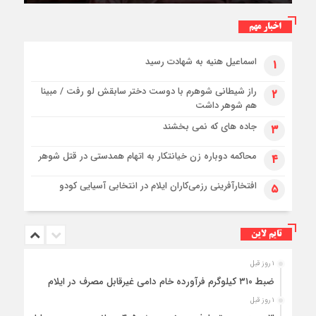
کمربندی شرقی ایلام
اخبار مهم
اسماعیل هنیه به شهادت رسید
۱
راز شیطانی شوهرم با دوست دختر سابقش لو رفت / مبینا
۲
هم شوهر داشت
جاده های که نمی بخشند
۳
محاکمه دوباره زن خیانتکار به اتهام همدستی در قتل شوهر
۴
افتخارآفرینی رزمی‌کاران ایلام در انتخابی آسیایی کودو
۵
تایم لاین
۱ روز قبل
ضبط ۳۱۰ کیلوگرم فرآورده خام دامی غیرقابل مصرف در ایلام
۱ روز قبل