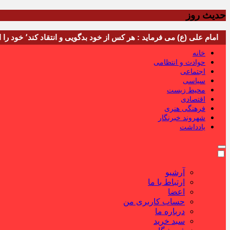
حدیث روز
امام علی (ع) می فرماید : هر کس از خود بدگویی و انتقاد کند٬ خود را اصلاح کرده و هر کس خودستایی نماید٬ پس به تحقیق خویش را تباه نموده است.
خانه
حوادث و انتظامی
اجتماعی
سیاسی
محیط زیست
اقتصادی
فرهنگی هنری
شهروند خبرنگار
یادداشت
آرشیو
ارتباط با ما
اعضا
حساب کاربری من
درباره ما
سبد خرید