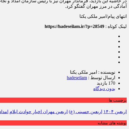
در حاشیه این بازدید، فرماندار مهران نیز با رئیس سازمان امداد و 
آمادگی در مرز مهران گفتگو کرد.
انتهای پیام/امیر ملکی یکتا
لینک کوتاه :
https://hadeseilam.ir/?p=28549
نویسنده : امیر ملکی یکتا
ارسال توسط :
hadeseilam
170 بازدید
بدون دیدگاه
برچسب ها
اربعین ۱۴۰۴
اربعین حسینی (ع)
اربعین مهران اخبار حوادث ایلام
امداد
نوشته های مشابه