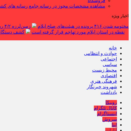
فروشگاه
مشاهده مشخصات مجوز در رسانه جامع رسانه های کش
اخبار ویژه
مختومه شدن ۴۱۶ پرونده در هیئت‌های صلح ایلام
زمین‌لرزه ۴/۲ ریشتری دره شهر را لرزاند
نقطه در استان ایلام مورد تهاجم قرار گرفته است
کشف دستگاه ف
خانه
حوادث و انتظامی
اجتماعی
سیاسی
محیط زیست
اقتصادی
فرهنگی هنری
شهروند خبرنگار
یادداشت
روبیکا
کانال تلگرام
اینستاگرام
سروش
ایتا
آپارات