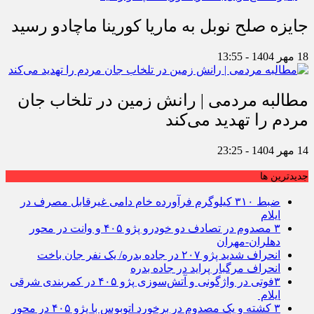
جایزه صلح نوبل به ماریا کورینا ماچادو رسید
18 مهر 1404 - 13:55
مطالبه مردمی | رانش زمین در تلخاب جان
مردم را تهدید می‌کند
14 مهر 1404 - 23:25
جديدترين ها
ضبط ۳۱۰ کیلوگرم فرآورده خام دامی غیرقابل مصرف در
ایلام
۳ مصدوم در تصادف دو خودرو پژو ۴۰۵ و وانت در محور
دهلران-مهران
انحراف شدید پژو ۲۰۷ در جاده بدره/ یک نفر جان باخت
انحراف مرگبار پراید در جاده بدره
۳فوتی در واژگونی و آتش‌سوزی پژو ۴۰۵ در کمربندی شرقی
ایلام
۳ کشته و یک مصدوم در برخورد اتوبوس با پژو ۴۰۵ در محور