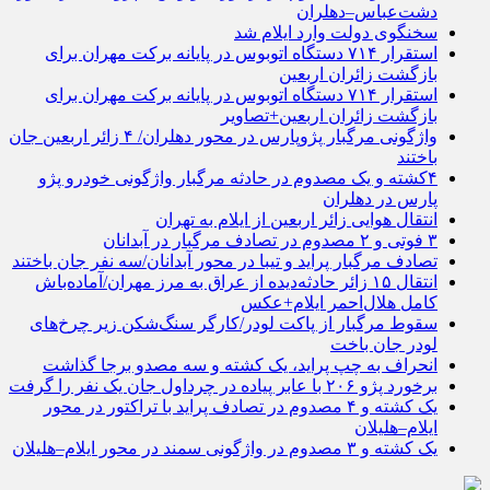
دشت‌عباس–دهلران
سخنگوی دولت وارد ایلام شد
استقرار ۷۱۴ دستگاه اتوبوس در پایانه برکت مهران برای
بازگشت زائران اربعین
استقرار ۷۱۴ دستگاه اتوبوس در پایانه برکت مهران برای
بازگشت زائران اربعین+تصاویر
واژگونی مرگبار پژوپارس در محور دهلران/ ۴ زائر اربعین جان
باختند
۴کشته و یک مصدوم در حادثه مرگبار واژگونی خودرو پژو
پارس در دهلران
انتقال هوایی زائر اربعین از ایلام به تهران
۳ فوتی و ۲ مصدوم در تصادف مرگبار در آبدانان
تصادف مرگبار پراید و تیبا در محور آبدانان/سه نفر جان باختند
انتقال ۱۵ زائر حادثه‌دیده از عراق به مرز مهران/آماده‌باش
کامل هلال‌احمر ایلام+عکس
سقوط مرگبار از پاکت لودر/کارگر سنگ‌شکن زیر چرخ‌های
لودر جان باخت
انحراف به چپ پراید، یک کشته و سه مصدو برجا گذاشت
برخورد پژو ۲۰۶ با عابر پیاده در چرداول جان یک نفر را گرفت
یک کشته و ۴ مصدوم در تصادف پراید با تراکتور در محور
ایلام–هلیلان
یک کشته و ۳ مصدوم در واژگونی سمند در محور ایلام–هلیلان