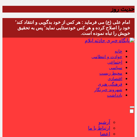
حدیث روز
امام علی (ع) می فرماید : هر کس از خود بدگویی و انتقاد کند٬
خود را اصلاح کرده و هر کس خودستایی نماید٬ پس به تحقیق
خویش را تباه نموده است.
خانه
حوادث و انتظامی
اجتماعی
سیاسی
محیط زیست
اقتصادی
فرهنگی هنری
شهروند خبرنگار
یادداشت
آرشیو
ارتباط با ما
اعضا