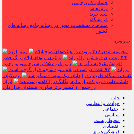
حساب کاربری من
درباره ما
سبد خرید
فروشگاه
مشاهده مشخصات مجوز در رسانه جامع رسانه های
کشور
اخبار ویژه
مختومه شدن ۴۱۶ پرونده در هیئت‌های صلح ایلام
زمین‌لرزه
۴/۲ ریشتری دره شهر را لرزاند
تراژدی آب‌های ایلام؛ زنگ خطر
افزایش غرق شدگی ها
زمین‌لرزه ۲/۵ ریشتری مورموری را
لرزاند
۹۳ نقطه در استان ایلام مورد تهاجم قرار گرفته است
کشف دستگاه فلزیاب در آبدانان / یک متهم دستگیر شد
پزشکیان:
دانشمندانی داریم که نیاز ما به بیگانگان را کاهش می‌دهند
ایران
در جمع ۱۰ کشور برتر فناوری هسته‌ای قرار دارد
خانه
حوادث و انتظامی
اجتماعی
سیاسی
محیط زیست
اقتصادی
فرهنگی هنری