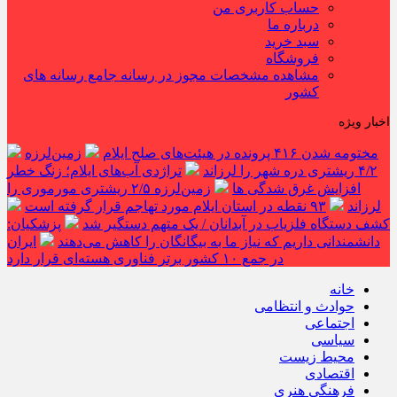
حساب کاربری من
درباره ما
سبد خرید
فروشگاه
مشاهده مشخصات مجوز در رسانه جامع رسانه های
کشور
اخبار ویژه
مختومه شدن ۴۱۶ پرونده در هیئت‌های صلح ایلام
زمین‌لرزه
۴/۲ ریشتری دره شهر را لرزاند
تراژدی آب‌های ایلام؛ زنگ خطر
افزایش غرق شدگی ها
زمین‌لرزه ۲/۵ ریشتری مورموری را
لرزاند
۹۳ نقطه در استان ایلام مورد تهاجم قرار گرفته است
کشف دستگاه فلزیاب در آبدانان / یک متهم دستگیر شد
پزشکیان:
دانشمندانی داریم که نیاز ما به بیگانگان را کاهش می‌دهند
ایران
در جمع ۱۰ کشور برتر فناوری هسته‌ای قرار دارد
خانه
حوادث و انتظامی
اجتماعی
سیاسی
محیط زیست
اقتصادی
فرهنگی هنری