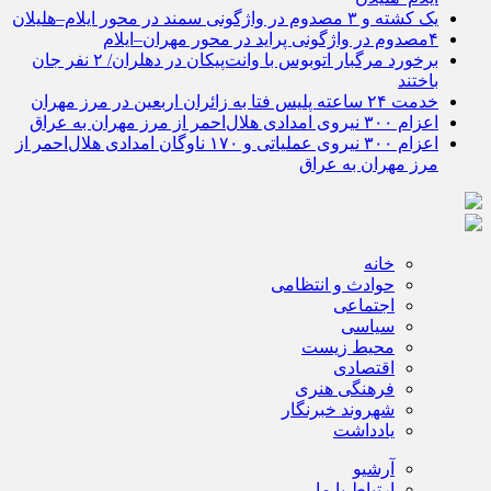
یک کشته و ۳ مصدوم در واژگونی سمند در محور ایلام–هلیلان
۴مصدوم در واژگونی پراید در محور مهران–ایلام
برخورد مرگبار اتوبوس با وانت‌پیکان در دهلران/ ۲ نفر جان
باختند
خدمت ۲۴ ساعته پلیس فتا به زائران اربعین در مرز مهران
اعزام ۳۰۰ نیروی امدادی هلال‌احمر از مرز مهران به عراق
اعزام ۳۰۰ نیروی عملیاتی و ۱۷۰ ناوگان امدادی هلال‌احمر از
مرز مهران به عراق
خانه
حوادث و انتظامی
اجتماعی
سیاسی
محیط زیست
اقتصادی
فرهنگی هنری
شهروند خبرنگار
یادداشت
آرشیو
ارتباط با ما