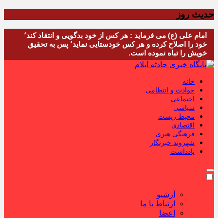
حدیث روز
امام علی (ع) می فرماید : هر کس از خود بدگویی و انتقاد کند٬
خود را اصلاح کرده و هر کس خودستایی نماید٬ پس به تحقیق
خویش را تباه نموده است.
خانه
حوادث و انتظامی
اجتماعی
سیاسی
محیط زیست
اقتصادی
فرهنگی هنری
شهروند خبرنگار
یادداشت
آرشیو
ارتباط با ما
اعضا