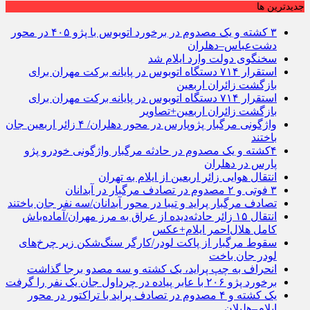
جديدترين ها
۳ کشته و یک مصدوم در برخورد اتوبوس با پژو ۴۰۵ در محور
دشت‌عباس–دهلران
سخنگوی دولت وارد ایلام شد
استقرار ۷۱۴ دستگاه اتوبوس در پایانه برکت مهران برای
بازگشت زائران اربعین
استقرار ۷۱۴ دستگاه اتوبوس در پایانه برکت مهران برای
بازگشت زائران اربعین+تصاویر
واژگونی مرگبار پژوپارس در محور دهلران/ ۴ زائر اربعین جان
باختند
۴کشته و یک مصدوم در حادثه مرگبار واژگونی خودرو پژو
پارس در دهلران
انتقال هوایی زائر اربعین از ایلام به تهران
۳ فوتی و ۲ مصدوم در تصادف مرگبار در آبدانان
تصادف مرگبار پراید و تیبا در محور آبدانان/سه نفر جان باختند
انتقال ۱۵ زائر حادثه‌دیده از عراق به مرز مهران/آماده‌باش
کامل هلال‌احمر ایلام+عکس
سقوط مرگبار از پاکت لودر/کارگر سنگ‌شکن زیر چرخ‌های
لودر جان باخت
انحراف به چپ پراید، یک کشته و سه مصدو برجا گذاشت
برخورد پژو ۲۰۶ با عابر پیاده در چرداول جان یک نفر را گرفت
یک کشته و ۴ مصدوم در تصادف پراید با تراکتور در محور
ایلام–هلیلان