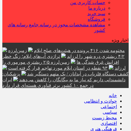
حساب کاربری من
درباره ما
سبد خرید
فروشگاه
مشاهده مشخصات مجوز در رسانه جامع رسانه های
کشور
اخبار ویژه
مختومه شدن ۴۱۶ پرونده در هیئت‌های صلح ایلام
زمین‌لرزه
۴/۲ ریشتری دره شهر را لرزاند
تراژدی آب‌های ایلام؛ زنگ خطر
افزایش غرق شدگی ها
زمین‌لرزه ۲/۵ ریشتری مورموری را
لرزاند
۹۳ نقطه در استان ایلام مورد تهاجم قرار گرفته است
کشف دستگاه فلزیاب در آبدانان / یک متهم دستگیر شد
پزشکیان:
دانشمندانی داریم که نیاز ما به بیگانگان را کاهش می‌دهند
ایران
در جمع ۱۰ کشور برتر فناوری هسته‌ای قرار دارد
خانه
حوادث و انتظامی
اجتماعی
سیاسی
محیط زیست
اقتصادی
فرهنگی هنری