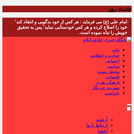
حدیث روز
امام علی (ع) می فرماید : هر کس از خود بدگویی و انتقاد کند٬
خود را اصلاح کرده و هر کس خودستایی نماید٬ پس به تحقیق
خویش را تباه نموده است.
خانه
حوادث و انتظامی
اجتماعی
سیاسی
محیط زیست
اقتصادی
فرهنگی هنری
شهروند خبرنگار
یادداشت
آرشیو
ارتباط با ما
اعضا