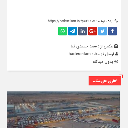
لینک کوتاه :
https://hadeseilam.ir/?p=29205
عکس از : سعد حمیدی کیا
ارسال توسط :
hadeseilam
بدون دیدگاه
گالری های مشابه