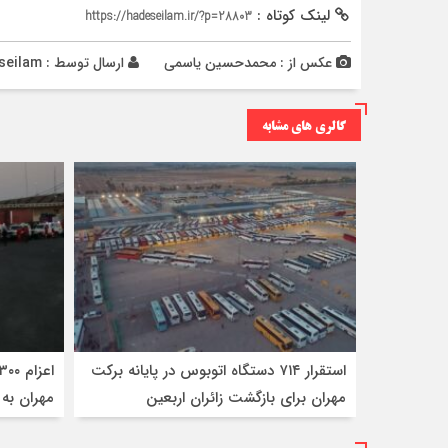
لینک کوتاه :
https://hadeseilam.ir/?p=28803
عکس از : محمدحسین یاسمی
ارسال توسط :
seilam
گالری های مشابه
استقرار ۷۱۴ دستگاه اتوبوس در پایانه برکت
مهران برای بازگشت زائران اربعین
مهران به 