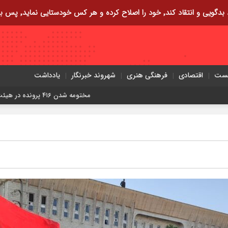
ایی نماید٬ پس به تحقیق خویش را تباه نموده است.
یست
اقتصادی
فرهنگی هنری
شهروند خبرنگار
یادداشت
مختومه شدن ۴۱۶ پرونده در هیئت‌های صلح ایلام
زمین‌لرزه ۴/۲ ریشتر